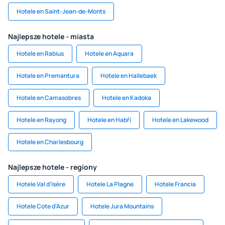
Hotele en Saint-Jean-de-Monts
Najlepsze hotele - miasta
Hotele en Rabius
Hotele en Aquara
Hotele en Premantura
Hotele en Hallebaek
Hotele en Camasobres
Hotele en Kadoka
Hotele en Rayong
Hotele en Habří
Hotele en Lakewood
Hotele en Charlesbourg
Najlepsze hotele - regiony
Hotele Val d'Isère
Hotele La Plagne
Hotele Francia
Hotele Cote d'Azur
Hotele Jura Mountains