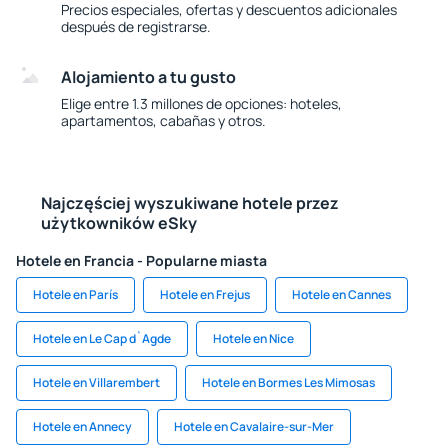
Precios especiales, ofertas y descuentos adicionales
después de registrarse.
Alojamiento a tu gusto
Elige entre 1.3 millones de opciones: hoteles,
apartamentos, cabañas y otros.
Najczęściej wyszukiwane hotele przez
użytkowników eSky
Hotele en Francia - Popularne miasta
Hotele en París
Hotele en Frejus
Hotele en Cannes
Hotele en Le Cap d`Agde
Hotele en Nice
Hotele en Villarembert
Hotele en Bormes Les Mimosas
Hotele en Annecy
Hotele en Cavalaire-sur-Mer