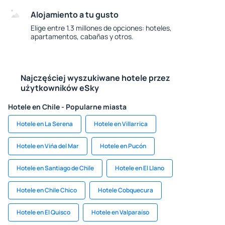
Alojamiento a tu gusto
Elige entre 1.3 millones de opciones: hoteles,
apartamentos, cabañas y otros.
Najczęściej wyszukiwane hotele przez
użytkowników eSky
Hotele en Chile - Popularne miasta
Hotele en La Serena
Hotele en Villarrica
Hotele en Vińa del Mar
Hotele en Pucón
Hotele en Santiago de Chile
Hotele en El Llano
Hotele en Chile Chico
Hotele Cobquecura
Hotele en El Quisco
Hotele en Valparaíso