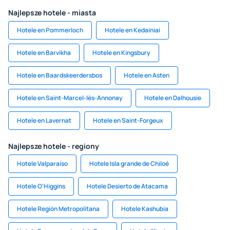
Najlepsze hotele - miasta
Hotele en Pommerloch
Hotele en Kedainiai
Hotele en Barvikha
Hotele en Kingsbury
Hotele en Baardskeerdersbos
Hotele en Asten
Hotele en Saint-Marcel-lès-Annonay
Hotele en Dalhousie
Hotele en Lavernat
Hotele en Saint-Forgeux
Najlepsze hotele - regiony
Hotele Valparaíso
Hotele Isla grande de Chiloé
Hotele O'Higgins
Hotele Desierto de Atacama
Hotele Región Metropolitana
Hotele Kashubia