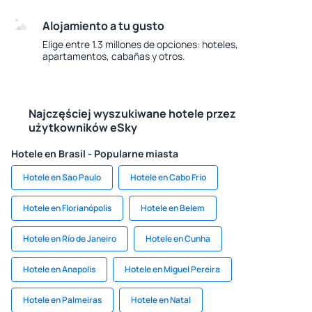
Alojamiento a tu gusto
Elige entre 1.3 millones de opciones: hoteles,
apartamentos, cabañas y otros.
Najczęściej wyszukiwane hotele przez
użytkowników eSky
Hotele en Brasil - Popularne miasta
Hotele en Sao Paulo
Hotele en Cabo Frio
Hotele en Florianópolis
Hotele en Belem
Hotele en Río de Janeiro
Hotele en Cunha
Hotele en Anapolis
Hotele en Miguel Pereira
Hotele en Palmeiras
Hotele en Natal