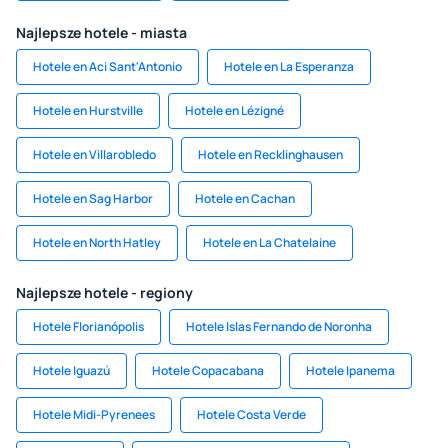
Najlepsze hotele - miasta
Hotele en Aci Sant'Antonio
Hotele en La Esperanza
Hotele en Hurstville
Hotele en Lézigné
Hotele en Villarobledo
Hotele en Recklinghausen
Hotele en Sag Harbor
Hotele en Cachan
Hotele en North Hatley
Hotele en La Chatelaine
Najlepsze hotele - regiony
Hotele Florianópolis
Hotele Islas Fernando de Noronha
Hotele Iguazú
Hotele Copacabana
Hotele Ipanema
Hotele Midi-Pyrenees
Hotele Costa Verde