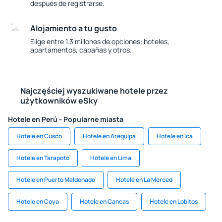
después de registrarse.
Alojamiento a tu gusto
Elige entre 1.3 millones de opciones: hoteles,
apartamentos, cabañas y otros.
Najczęściej wyszukiwane hotele przez
użytkowników eSky
Hotele en Perú - Popularne miasta
Hotele en Cusco
Hotele en Arequipa
Hotele en Ica
Hotele en Tarapoto
Hotele en Lima
Hotele en Puerto Maldonado
Hotele en La Merced
Hotele en Coya
Hotele en Cancas
Hotele en Lobitos