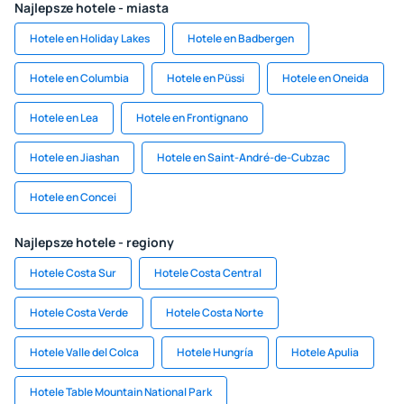
Najlepsze hotele - miasta
Hotele en Holiday Lakes
Hotele en Badbergen
Hotele en Columbia
Hotele en Püssi
Hotele en Oneida
Hotele en Lea
Hotele en Frontignano
Hotele en Jiashan
Hotele en Saint-André-de-Cubzac
Hotele en Concei
Najlepsze hotele - regiony
Hotele Costa Sur
Hotele Costa Central
Hotele Costa Verde
Hotele Costa Norte
Hotele Valle del Colca
Hotele Hungría
Hotele Apulia
Hotele Table Mountain National Park