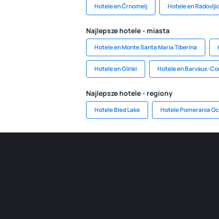
Hotele en Črnomelj
Hotele en Radovlji
Najlepsze hotele - miasta
Hotele en Monte Santa Maria Tiberina
Hotele en Glinki
Hotele en Barvaux-Co
Najlepsze hotele - regiony
Hotele Bled Lake
Hotele Pomerania Oc