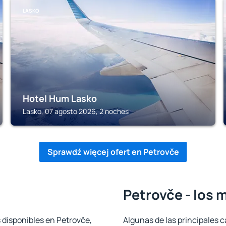
LASKO
Hotel Hum Lasko
Lasko, 07 agosto 2026, 2 noches
Sprawdź więcej ofert en Petrovče
Petrovče - los 
 disponibles en Petrovče,
Algunas de las principales c