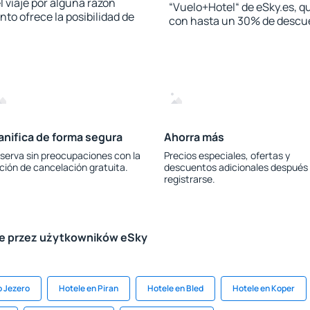
l viaje por alguna razón
“Vuelo+Hotel“ de eSky.es, qu
to ofrece la posibilidad de
con hasta un 30% de descu
anifica de forma segura
Ahorra más
serva sin preocupaciones con la
Precios especiales, ofertas y
ción de cancelación gratuita.
descuentos adicionales después
registrarse.
le przez użytkowników eSky
o Jezero
Hotele en Piran
Hotele en Bled
Hotele en Koper