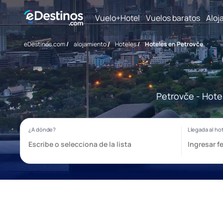
Vuelo+Hotel
Vuelos baratos
Aloj
eDestinos.com
/
alojamiento
/
Hoteles
/
Hoteles en Petrovče
Petrovče - Hote