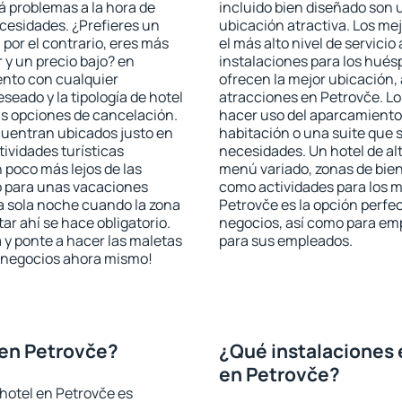
rá problemas a la hora de
incluido bien diseñado son 
ecesidades. ¿Prefieres un
ubicación atractiva. Los me
, por el contrario, eres más
el más alto nivel de servici
y un precio bajo? en
instalaciones para los huésp
ento con cualquier
ofrecen la mejor ubicación, 
seado y la tipología de hotel
atracciones en Petrovče. Lo
as opciones de cancelación.
hacer uso del aparcamiento 
ncuentran ubicados justo en
habitación o una suite que 
tividades turísticas
necesidades. Un hotel de al
poco más lejos de las
menú variado, zonas de bien
o para unas vacaciones
como actividades para los m
a sola noche cuando la zona
Petrovče es la opción perfect
r ahí se hace obligatorio.
negocios, así como para em
 y ponte a hacer las maletas
para sus empleados.
de negocios ahora mismo!
 en Petrovče?
¿Qué instalaciones 
en Petrovče?
hotel en Petrovče es