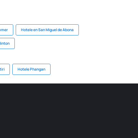
emmer
Hotele en San Miguel de Abona
linton
iri
Hotele Phangan