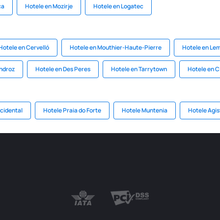
ca
Hotele en Mozirje
Hotele en Logatec
Hotele en Cervelló
Hotele en Mouthier-Haute-Pierre
Hotele en L
ndroz
Hotele en Des Peres
Hotele en Tarrytown
Hotele en C
cidental
Hotele Praia do Forte
Hotele Muntenia
Hotele Agist