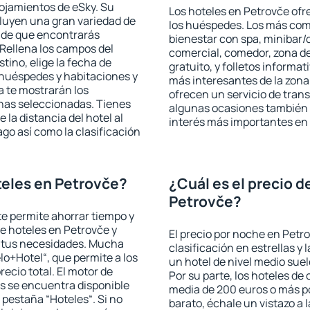
lojamientos de eSky. Su
Los hoteles en Petrovče ofre
cluyen una gran variedad de
los huéspedes. Los más comu
a de que encontrarás
bienestar con spa, minibar/c
Rellena los campos del
comercial, comedor, zona d
tino, elige la fecha de
gratuito, y folletos informat
 huéspedes y habitaciones y
más interesantes de la zon
a te mostrarán los
ofrecen un servicio de trans
chas seleccionadas. Tienes
algunas ocasiones también r
 la distancia del hotel al
interés más importantes en
ago así como la clasificación
eles en Petrovče?
¿Cuál es el precio d
Petrovče?
 te permite ahorrar tiempo y
de hoteles en Petrovče y
El precio por noche en Petr
a tus necesidades. Mucha
clasificación en estrellas y
lo+Hotel“, que permite a los
un hotel de nivel medio suel
ecio total. El motor de
Por su parte, los hoteles de
s se encuentra disponible
media de 200 euros o más p
a pestaña “Hoteles“. Si no
barato, échale un vistazo a 