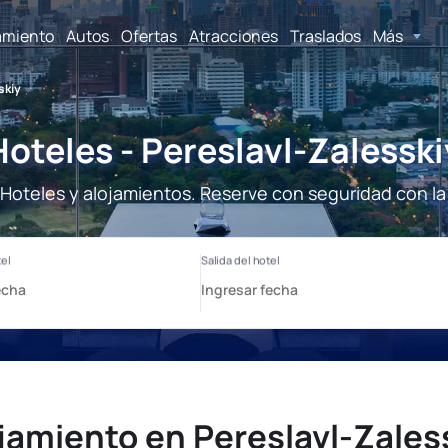
amiento
Autos
Ofertas
Atracciones
Traslados
Más
skiy
Hoteles - Pereslavl-Zalesski
- Hoteles y alojamientos. Reserve con seguridad con la
jamiento en Pereslavl-Zales