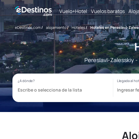
Vuelo+Hotel
Vuelos baratos
Aloj
eDestinos.com
/
alojamiento
/
Hoteles
/
Hoteles en Pereslavl-Zales
Pereslavl-Zalesskiy 
Alo