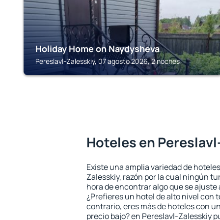
Holiday Home on Naydysheva
Pereslavl-Zalesskiy, 07 agosto 2026, 2 noches
Hoteles en Pereslavl
Existe una amplia variedad de hoteles
Zalesskiy, razón por la cual ningún tu
hora de encontrar algo que se ajuste
¿Prefieres un hotel de alto nivel con t
contrario, eres más de hoteles con u
precio bajo? en Pereslavl-Zalesskiy 