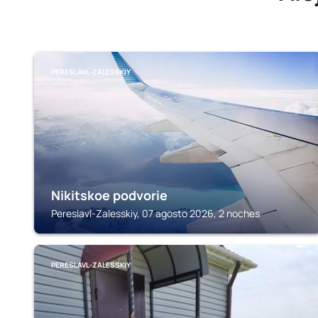
PERESLAVL-ZALESSKIY
Nikitskoe podvorie
Pereslavl-Zalesskiy, 07 agosto 2026, 2 noches
PERESLAVL-ZALESSKIY