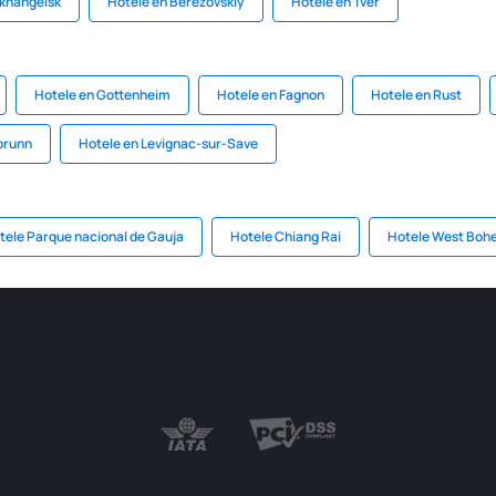
rkhangelsk
Hotele en Berëzovskiy
Hotele en Tver
Hotele en Gottenheim
Hotele en Fagnon
Hotele en Rust
brunn
Hotele en Levignac-sur-Save
tele Parque nacional de Gauja
Hotele Chiang Rai
Hotele West Bohe