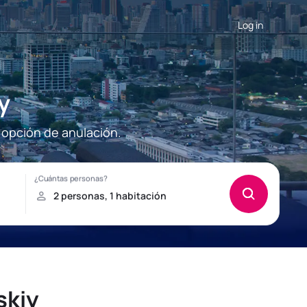
Log in
y
 opción de anulación.
skiy