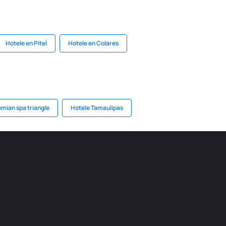
Hotele en Piteĺ
Hotele en Colares
mian spa triangle
Hotele Tamaulipas