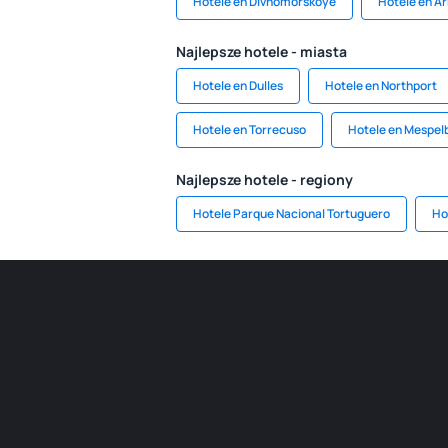
Hotele en Divnomorskoye
Hotele en A
Najlepsze hotele - miasta
Hotele en Dulles
Hotele en Northport
Hotele en Torrecuso
Hotele en Mespel
Najlepsze hotele - regiony
Hotele Parque Nacional Tortuguero
Ho