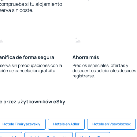
 comprueba si tu alojamiento
serva sin coste.
anifica de forma segura
Ahorra más
serva sin preocupaciones con la
Precios especiales, ofertas y
ción de cancelación gratuita.
descuentos adicionales después
registrarse.
le przez użytkowników eSky
Hotele Timiryazevskiy
Hotele en Adler
Hotele en Vsevolozhsk