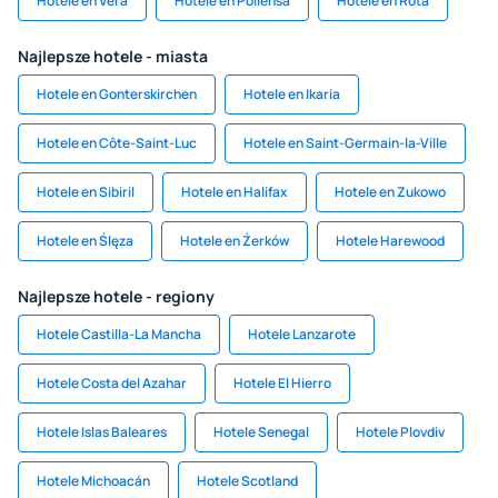
Hotele en Vera
Hotele en Pollensa
Hotele en Rota
Najlepsze hotele - miasta
Hotele en Gonterskirchen
Hotele en Ikaria
Hotele en Côte-Saint-Luc
Hotele en Saint-Germain-la-Ville
Hotele en Sibiril
Hotele en Halifax
Hotele en Zukowo
Hotele en Ślęza
Hotele en Żerków
Hotele Harewood
Najlepsze hotele - regiony
Hotele Castilla-La Mancha
Hotele Lanzarote
Hotele Costa del Azahar
Hotele El Hierro
Hotele Islas Baleares
Hotele Senegal
Hotele Plovdiv
Hotele Michoacán
Hotele Scotland