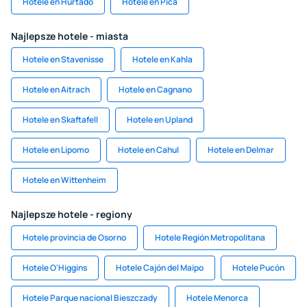
Hotele en Hurtado
Hotele en Pica
Najlepsze hotele - miasta
Hotele en Stavenisse
Hotele en Kahla
Hotele en Aitrach
Hotele en Cagnano
Hotele en Skaftafell
Hotele en Upland
Hotele en Lipomo
Hotele en Cahul
Hotele en Delmar
Hotele en Wittenheim
Najlepsze hotele - regiony
Hotele provincia de Osorno
Hotele Región Metropolitana
Hotele O'Higgins
Hotele Cajón del Maipo
Hotele Pucón
Hotele Parque nacional Bieszczady
Hotele Menorca