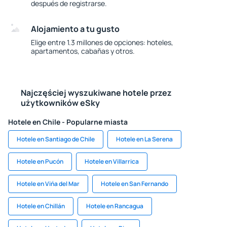
después de registrarse.
Alojamiento a tu gusto
Elige entre 1.3 millones de opciones: hoteles,
apartamentos, cabañas y otros.
Najczęściej wyszukiwane hotele przez
użytkowników eSky
Hotele en Chile - Popularne miasta
Hotele en Santiago de Chile
Hotele en La Serena
Hotele en Pucón
Hotele en Villarrica
Hotele en Vińa del Mar
Hotele en San Fernando
Hotele en Chillán
Hotele en Rancagua