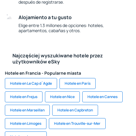
después de registrarse.
Alojamiento a tu gusto
Elige entre 1.3 millones de opciones: hoteles,
apartamentos, cabañas y otros.
Najczęściej wyszukiwane hotele przez
użytkowników eSky
Hotele en Francia - Popularne miasta
Hotele en Le Cap d`Agde
Hotele en París
Hotele en Frejus
Hotele en Nice
Hotele en Cannes
Hotele en Marseillan
Hotele en Capbreton
Hotele en Limoges
Hotele en Trouville-sur-Mer