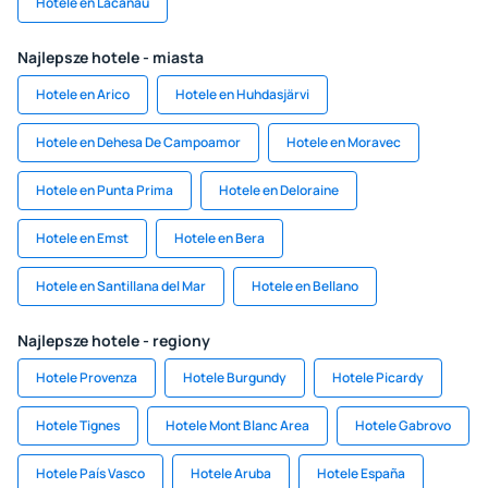
Hotele en Lacanau
Najlepsze hotele - miasta
Hotele en Arico
Hotele en Huhdasjärvi
Hotele en Dehesa De Campoamor
Hotele en Moravec
Hotele en Punta Prima
Hotele en Deloraine
Hotele en Emst
Hotele en Bera
Hotele en Santillana del Mar
Hotele en Bellano
Najlepsze hotele - regiony
Hotele Provenza
Hotele Burgundy
Hotele Picardy
Hotele Tignes
Hotele Mont Blanc Area
Hotele Gabrovo
Hotele País Vasco
Hotele Aruba
Hotele España