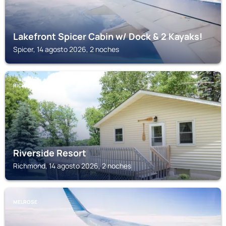
Lakefront Spicer Cabin w/ Dock & 2 Kayaks!
Spicer, 14 agosto 2026, 2 noches
RICHMOND
Riverside Resort
Richmond, 14 agosto 2026, 2 noches
MELROSE