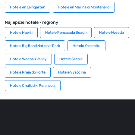
Hotele en Leingarten
Hotele en Marina di Montenero
Najlepsze hotele - regiony
Hotele Hawái
Hotele Pensacola Beach
Hotele Nevada
Hotele Big Bend National Park
Hotele Yosemite
Hotele Wachau Valley
Hotele Silesia
Hotele Praia do Forte
Hotele Vysocina
Hotele Chalkidiki Peninsula