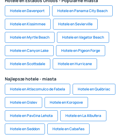
Hotele en Estados Unidos - Popularne miasta
Hotele en Davenport
Hotele en Panama City Beach
Hotele en Kissimmee
Hotele en Sevierville
Hotele en Myrtle Beach
Hotele en Vagator Beach
Hotele en Canyon Lake
Hotele en Pigeon Forge
Hotele en Scottsdale
Hotele en Hurricane
Najlepsze hotele - miasta
Hotele en Atlacomulco de Fabela
Hotele en Québriac
Hotele en Gislev
Hotele en Koropove
Hotele en Pavčina Lehota
Hotele en La Albufera
Hotele en Seddon
Hotele en Cabañas