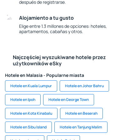
después de registrarse.
Alojamiento a tu gusto
Elige entre 1.3 millones de opciones: hoteles,
apartamentos, cabañas y otros.
Najczęściej wyszukiwane hotele przez
użytkowników eSky
Hotele en Malasia - Popularne miasta
Hotele en Kuala Lumpur
Hotele en Johor Bahru
Hotele en Ipoh
Hotele en George Town
Hotele en Kota Kinabalu
Hotele en Beserah
Hotele en Sibu Island
Hotele en Tanjung Malim