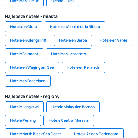
Hotele en Lumut
Hotele Cukai
Najlepsze hotele - miasta
Hotele en Clute
Hotele en Albalat de la Ribera
Hotele en Glengarriff
Hotele en Serpa
Hotele en Varde
Hotele Fairmont
Hotele en Lanzerath
Hotele en Waging am See
Hotele en Peralada
Hotele en Bracciano
Najlepsze hotele - regiony
Hotele Langkawi
Hotele Malaysian Borneo
Hotele Penang
Hotele Central Moravia
Hotele North Black Sea Coast
Hotele Arica y Parinacota