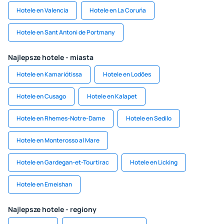
Hotele en Valencia
Hotele en La Coruńa
Hotele en Sant Antoni de Portmany
Najlepsze hotele - miasta
Hotele en Kamariótissa
Hotele en Lodões
Hotele en Cusago
Hotele en Kalapet
Hotele en Rhemes-Notre-Dame
Hotele en Sedilo
Hotele en Monterosso al Mare
Hotele en Gardegan-et-Tourtirac
Hotele en Licking
Hotele en Emeishan
Najlepsze hotele - regiony