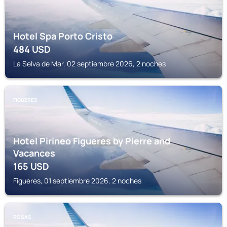
Hotel Spa Porto Cristo
484
USD
La Selva de Mar, 02 septiembre 2026, 2 noches
FIGUERES
Hotel Pirineo Figueres by Pierre and
Vacances
165
USD
Figueres, 01 septiembre 2026, 2 noches
ROSAS