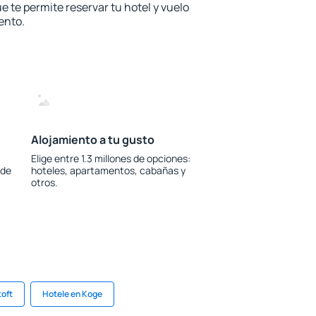
e te permite reservar tu hotel y vuelo
ento.
Alojamiento a tu gusto
Elige entre 1.3 millones de opciones:
 de
hoteles, apartamentos, cabañas y
otros.
toft
Hotele en Koge