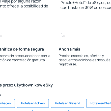
l viaje por alguna razón
“Vuelo+Hotel“ de eSky.es, qu
to ofrece la posibilidad de
con hasta un 30% de descu
anifica de forma segura
Ahorra más
serva sin preocupaciones con la
Precios especiales, ofertas y
ción de cancelación gratuita.
descuentos adicionales después
registrarse.
le przez użytkowników eSky
a
enhagen
Hotele en Lokken
Hotele en Blavand
Hotele en Ebel