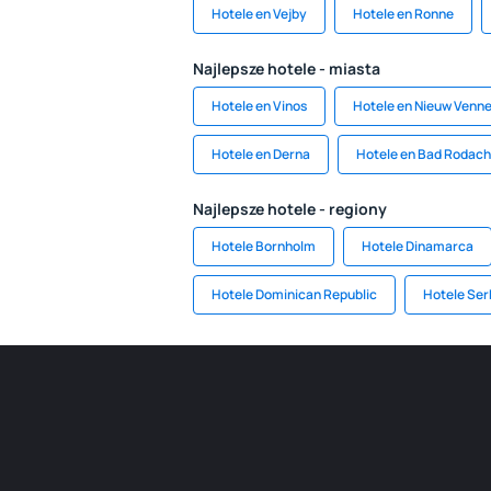
Hotele en Vejby
Hotele en Ronne
Najlepsze hotele - miasta
Hotele en Vinos
Hotele en Nieuw Venn
Hotele en Derna
Hotele en Bad Rodach
Najlepsze hotele - regiony
Hotele Bornholm
Hotele Dinamarca
Hotele Dominican Republic
Hotele Ser