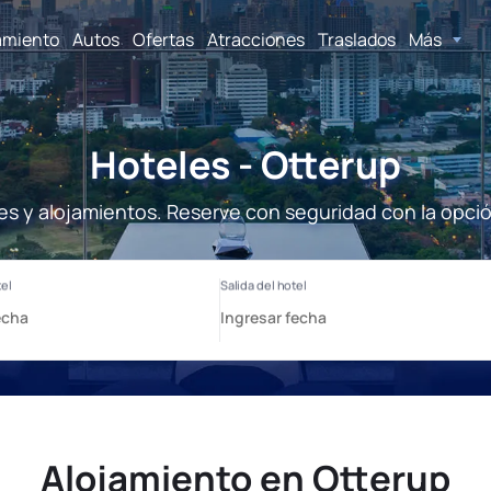
amiento
Autos
Ofertas
Atracciones
Traslados
Más
Hoteles - Otterup
es y alojamientos. Reserve con seguridad con la opci
Alojamiento en Otterup