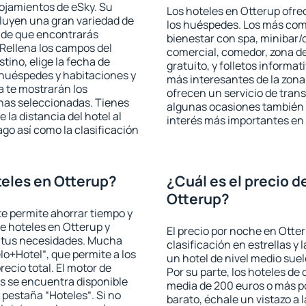
lojamientos de eSky. Su
Los hoteles en Otterup ofrec
cluyen una gran variedad de
los huéspedes. Los más comu
a de que encontrarás
bienestar con spa, minibar/c
Rellena los campos del
comercial, comedor, zona d
tino, elige la fecha de
gratuito, y folletos informat
 huéspedes y habitaciones y
más interesantes de la zon
a te mostrarán los
ofrecen un servicio de trans
chas seleccionadas. Tienes
algunas ocasiones también r
 la distancia del hotel al
interés más importantes en
ago así como la clasificación
eles en Otterup?
¿Cuál es el precio d
Otterup?
 te permite ahorrar tiempo y
de hoteles en Otterup y
El precio por noche en Otte
a tus necesidades. Mucha
clasificación en estrellas y
lo+Hotel“, que permite a los
un hotel de nivel medio suel
ecio total. El motor de
Por su parte, los hoteles de
s se encuentra disponible
media de 200 euros o más p
a pestaña “Hoteles“. Si no
barato, échale un vistazo a 