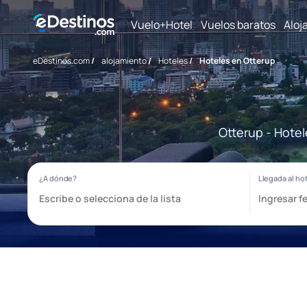
Vuelo+Hotel
Vuelos baratos
Aloj
eDestinos.com
/
alojamiento
/
Hoteles
/
Hoteles en Otterup
Otterup - Hotel