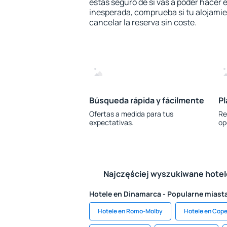
estás seguro de si vas a poder hacer e
inesperada, comprueba si tu alojamien
cancelar la reserva sin coste.
Búsqueda rápida y fácilmente
Pl
Ofertas a medida para tus
Re
expectativas.
op
Najczęściej wyszukiwane hote
Hotele en Dinamarca - Popularne miast
Hotele en Romo-Molby
Hotele en Cop