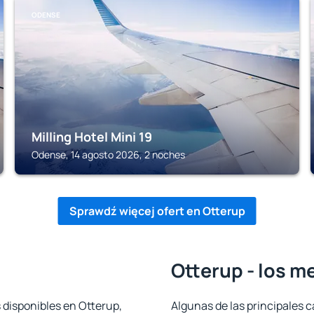
ODENSE
Milling Hotel Mini 19
Odense, 14 agosto 2026, 2 noches
Sprawdź więcej ofert en Otterup
Otterup - los m
 disponibles en Otterup,
Algunas de las principales c