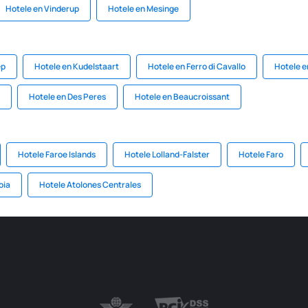
Hotele en Vinderup
Hotele en Mesinge
ep
Hotele en Kudelstaart
Hotele en Ferro di Cavallo
Hotele 
Hotele en Des Peres
Hotele en Beaucroissant
Hotele Faroe Islands
Hotele Lolland-Falster
Hotele Faro
bia
Hotele Atolones Centrales