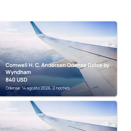
ODENSE
Comwell H. C. Andersen Odense Dolce by
Wyndham
840
USD
Odense, 14 agosto 2026, 2 noches
ODENSE