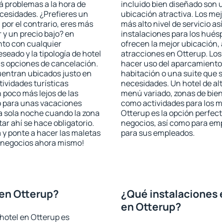
rá problemas a la hora de
incluido bien diseñado son 
ecesidades. ¿Prefieres un
ubicación atractiva. Los me
, por el contrario, eres más
más alto nivel de servicio a
y un precio bajo? en
instalaciones para los huésp
nto con cualquier
ofrecen la mejor ubicación, 
seado y la tipología de hotel
atracciones en Otterup. Los
as opciones de cancelación.
hacer uso del aparcamiento 
cuentran ubicados justo en
habitación o una suite que 
tividades turísticas
necesidades. Un hotel de al
poco más lejos de las
menú variado, zonas de bien
o para unas vacaciones
como actividades para los m
a sola noche cuando la zona
Otterup es la opción perfecta
r ahí se hace obligatorio.
negocios, así como para em
 y ponte a hacer las maletas
para sus empleados.
de negocios ahora mismo!
en Otterup?
¿Qué instalaciones 
en Otterup?
hotel en Otterup es