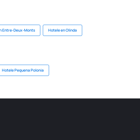
en Entre-Deux-Monts
Hotele en Olinda
Hotele Pequena Polonia