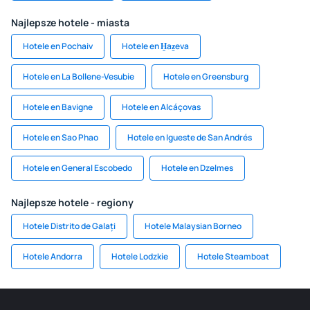
Najlepsze hotele - miasta
Hotele en Pochaiv
Hotele en H̱aẕeva
Hotele en La Bollene-Vesubie
Hotele en Greensburg
Hotele en Bavigne
Hotele en Alcáçovas
Hotele en Sao Phao
Hotele en Igueste de San Andrés
Hotele en General Escobedo
Hotele en Dzelmes
Najlepsze hotele - regiony
Hotele Distrito de Galați
Hotele Malaysian Borneo
Hotele Andorra
Hotele Lodzkie
Hotele Steamboat