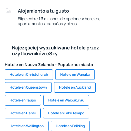
Alojamiento a tu gusto
Elige entre 1.3 millones de opciones: hoteles,
apartamentos, cabañas y otros.
Najczęściej wyszukiwane hotele przez
użytkowników eSky
Hotele en Nueva Zelanda - Popularne miasta
Hotele en Christchurch
Hotele en Wanaka
Hotele en Queenstown
Hotele en Auckland
Hotele en Taupo
Hotele en Waipukurau
Hotele en Hahei
Hotele en Lake Tekapo
Hotele en Wellington
Hotele en Feilding