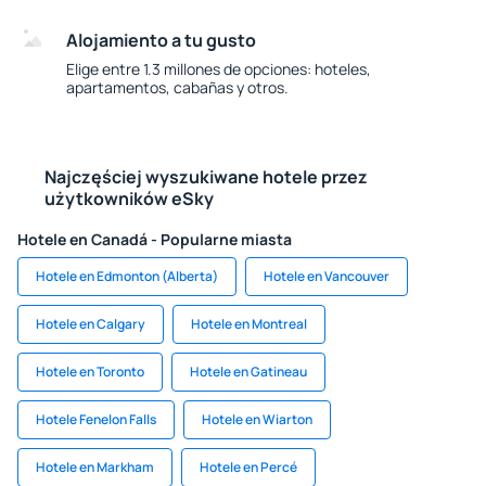
Alojamiento a tu gusto
Elige entre 1.3 millones de opciones: hoteles,
apartamentos, cabañas y otros.
Najczęściej wyszukiwane hotele przez
użytkowników eSky
Hotele en Canadá - Popularne miasta
Hotele en Edmonton (Alberta)
Hotele en Vancouver
Hotele en Calgary
Hotele en Montreal
Hotele en Toronto
Hotele en Gatineau
Hotele Fenelon Falls
Hotele en Wiarton
Hotele en Markham
Hotele en Percé