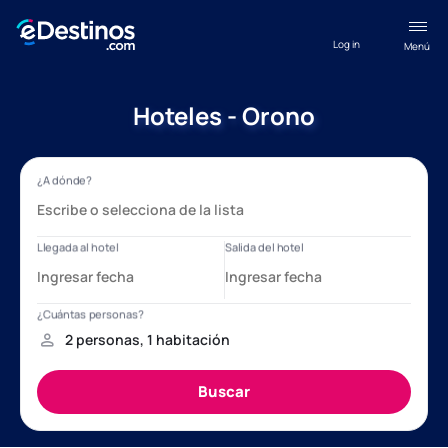
Log in
Menú
Hoteles - Orono