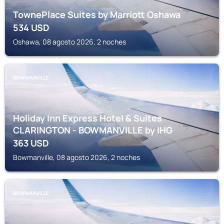
TownePlace Suites by Marriott Oshawa
534
USD
Oshawa, 08 agosto 2026, 2 noches
BOWMANVILLE
Holiday Inn Express Hotel & Suites
CLARINGTON - BOWMANVILLE by IHG
363
USD
Bowmanville, 08 agosto 2026, 2 noches
BOWMANVILLE