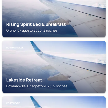
Rising Spirit Bed & Breakfast
Orono, 07 agosto 2026, 2 noches
BOWMANVILLE
Lakeside Retreat
Bowmanville, 07 agosto 2026, 2 noches
PORT HOPE