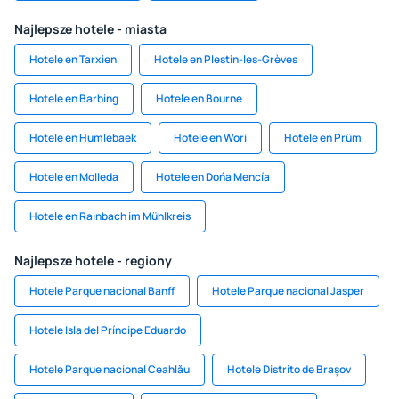
Najlepsze hotele - miasta
Hotele en Tarxien
Hotele en Plestin-les-Grèves
Hotele en Barbing
Hotele en Bourne
Hotele en Humlebaek
Hotele en Wori
Hotele en Prüm
Hotele en Molleda
Hotele en Dońa Mencía
Hotele en Rainbach im Mühlkreis
Najlepsze hotele - regiony
Hotele Parque nacional Banff
Hotele Parque nacional Jasper
Hotele Isla del Príncipe Eduardo
Hotele Parque nacional Ceahlău
Hotele Distrito de Brașov