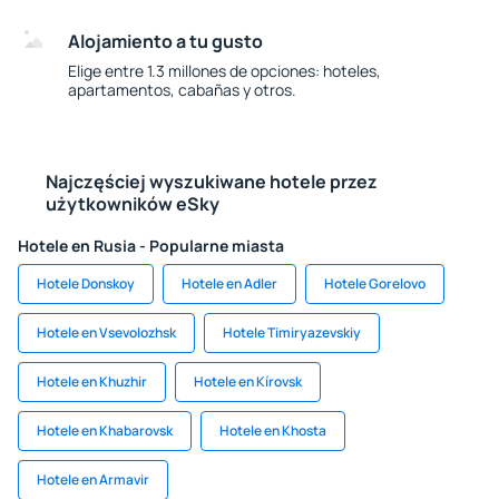
Alojamiento a tu gusto
Elige entre 1.3 millones de opciones: hoteles,
apartamentos, cabañas y otros.
Najczęściej wyszukiwane hotele przez
użytkowników eSky
Hotele en Rusia - Popularne miasta
Hotele Donskoy
Hotele en Adler
Hotele Gorelovo
Hotele en Vsevolozhsk
Hotele Timiryazevskiy
Hotele en Khuzhir
Hotele en Kírovsk
Hotele en Khabarovsk
Hotele en Khosta
Hotele en Armavir