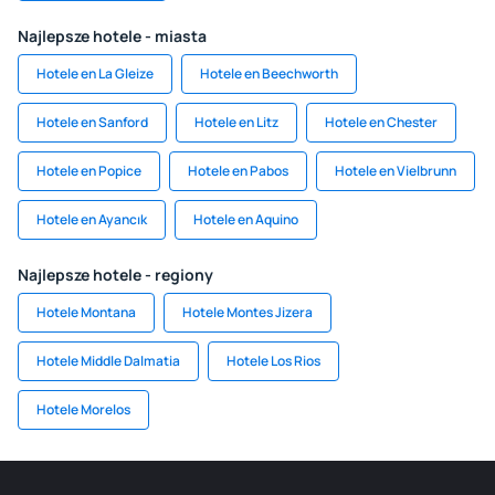
Najlepsze hotele - miasta
Hotele en La Gleize
Hotele en Beechworth
Hotele en Sanford
Hotele en Litz
Hotele en Chester
Hotele en Popice
Hotele en Pabos
Hotele en Vielbrunn
Hotele en Ayancık
Hotele en Aquino
Najlepsze hotele - regiony
Hotele Montana
Hotele Montes Jizera
Hotele Middle Dalmatia
Hotele Los Rios
Hotele Morelos