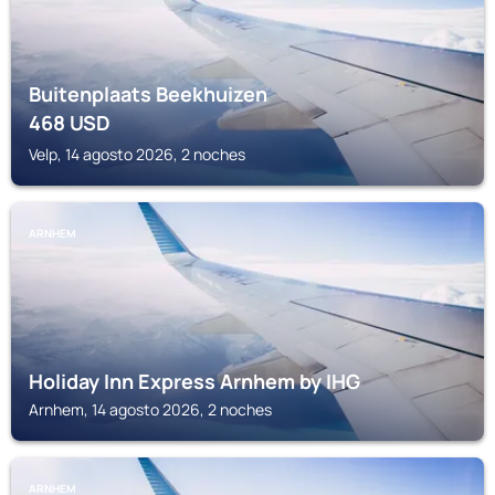
Buitenplaats Beekhuizen
468
USD
Velp, 14 agosto 2026, 2 noches
ARNHEM
Holiday Inn Express Arnhem by IHG
Arnhem, 14 agosto 2026, 2 noches
ARNHEM