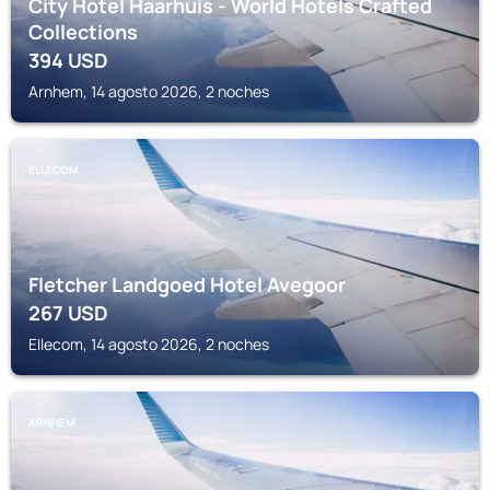
City Hotel Haarhuis - World Hotels Crafted
Collections
394
USD
Arnhem, 14 agosto 2026, 2 noches
ELLECOM
Fletcher Landgoed Hotel Avegoor
267
USD
Ellecom, 14 agosto 2026, 2 noches
ARNHEM