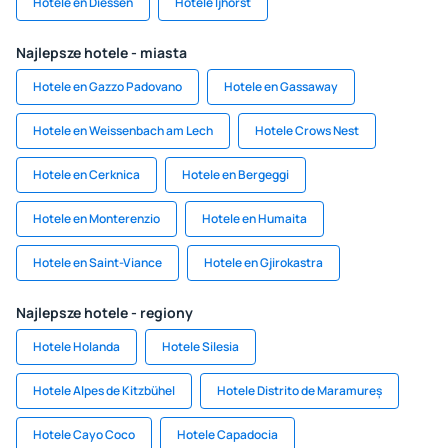
Hotele en Diessen
Hotele Ijhorst
Najlepsze hotele - miasta
Hotele en Gazzo Padovano
Hotele en Gassaway
Hotele en Weissenbach am Lech
Hotele Crows Nest
Hotele en Cerknica
Hotele en Bergeggi
Hotele en Monterenzio
Hotele en Humaita
Hotele en Saint-Viance
Hotele en Gjirokastra
Najlepsze hotele - regiony
Hotele Holanda
Hotele Silesia
Hotele Alpes de Kitzbühel
Hotele Distrito de Maramureș
Hotele Cayo Coco
Hotele Capadocia