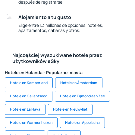
después de registrarse.
Alojamiento a tu gusto
Elige entre 1.3 millones de opciones: hoteles,
apartamentos, cabañas y otros.
Najczęściej wyszukiwane hotele przez
użytkowników eSky
Hotele en Holanda - Popularne miasta
Hotele en Kamperland
Hotele en Ámsterdam
Hotele en Callantsoog
Hotele en Egmond aan Zee
Hotele en La Haya
Hotele en Nieuwvliet
Hotele en Warmenhuizen
Hotele en Appelscha