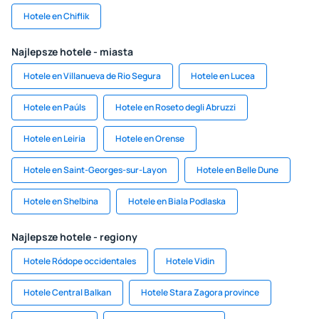
Hotele en Chiflik
Najlepsze hotele - miasta
Hotele en Villanueva de Rio Segura
Hotele en Lucea
Hotele en Paúls
Hotele en Roseto degli Abruzzi
Hotele en Leiria
Hotele en Orense
Hotele en Saint-Georges-sur-Layon
Hotele en Belle Dune
Hotele en Shelbina
Hotele en Biala Podlaska
Najlepsze hotele - regiony
Hotele Ródope occidentales
Hotele Vidin
Hotele Central Balkan
Hotele Stara Zagora province