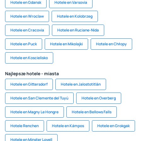
Hotele en Gdansk
Hotele en Varsovia
Hotele en Wroclaw
Hotele en Kolobrzeg
Hotele en Cracovia
Hotele en Ruciane-Nida
Hotele en Puck
Hotele en Mikolajki
Hotele en Chłopy
Hotele en Koscielisko
Najlepsze hotele - miasta
Hotele en Gittersdorf
Hotele en Jalostotitlán
Hotele en San Clemente del Tuyú
Hotele en Overberg
Hotele en Magny Le Hongre
Hotele en Bellows Falls
Hotele Renchen
Hotele en Kámpos
Hotele en Grokgak
Hotele en Minster Lovell