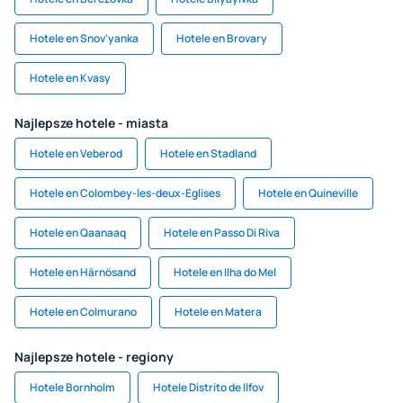
Hotele en Snov'yanka
Hotele en Brovary
Hotele en Kvasy
Najlepsze hotele - miasta
Hotele en Veberod
Hotele en Stadland
Hotele en Colombey-les-deux-Eglises
Hotele en Quineville
Hotele en Qaanaaq
Hotele en Passo Di Riva
Hotele en Härnösand
Hotele en Ilha do Mel
Hotele en Colmurano
Hotele en Matera
Najlepsze hotele - regiony
Hotele Bornholm
Hotele Distrito de Ilfov