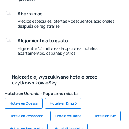
Ahorra más
Precios especiales, ofertas y descuentos adicionales
después de registrarse.
Alojamiento a tu gusto
Elige entre 1.3 millones de opciones: hoteles,
apartamentos, cabañas y otros.
Najczęściej wyszukiwane hotele przez
użytkowników eSky
Hotele en Ucrania - Popularne miasta
Hotele en Odessa
Hotele en Dnipró
Hotele en Vyshhorod
Hotele en Hatne
Hotele en Lviv
Hotele en Berezovka
Hotele Bilyayivka