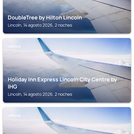
DoubleTree by Hilton Lincoln
Lincoln, 14 agosto 2026, 2 noches
LINCOLN
Holiday Inn Express Lincoln City Centre by
IHG
Lincoln, 14 agosto 2026, 2 noches
LINCOLN