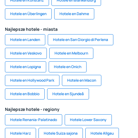
Hotele en Konstanz
Hotele en Blankenburg
Hotele en Überlingen
Hotele en Dahme
Najlepsze hotele - miasta
Hotele en Landen
Hotele en San Giorgio di Perlena
Hotele en Veskovo
Hotele en Melbourn
Hotele en Lopigna
Hotele en Onich
Hotele en Hollywood Park
Hotele en Macon
Hotele en Bobbio
Hotele en Sjundeå
Najlepsze hotele - regiony
Hotele Renania-Palatinado
Hotele Lower Saxony
Hotele Harz
Hotele Suiza sajona
Hotele Allgau