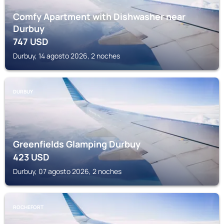
Comfy Apartment with Dishwasher near
Durbuy
747
USD
Durbuy, 14 agosto 2026, 2 noches
DURBUY
Greenfields Glamping Durbuy
423
USD
Durbuy, 07 agosto 2026, 2 noches
ROCHEFORT