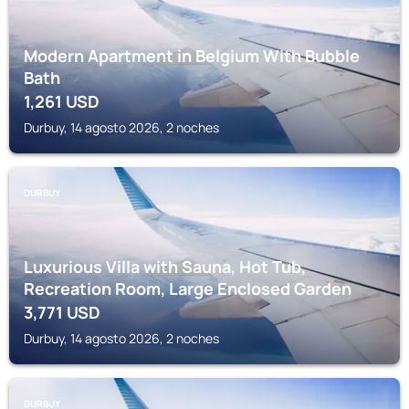
Modern Apartment in Belgium With Bubble
Bath
1,261
USD
Durbuy, 14 agosto 2026, 2 noches
DURBUY
Luxurious Villa with Sauna, Hot Tub,
Recreation Room, Large Enclosed Garden
3,771
USD
Durbuy, 14 agosto 2026, 2 noches
DURBUY