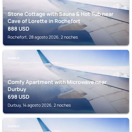
Stone Cottage with Sauna & Hot Tub near
Cave of Lorette in Rochefort
888
USD
Rochefort, 28 agosto 2026, 2 noches
DURBUY
Comfy Apartment with Microwave near
Durbuy
698
USD
Durbuy, 14 agosto 2026, 2 noches
DURBUY