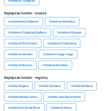
Hotele en Tongeren
Najlepsze hotele - miasta
Hotele Masia Aldamar
Hotele en Bonaduz
Hotele en Chipping Sodbury
Hotele en Sousse
Hotele en Rorschach
Hotele en Gilserberg
Hotele en Mandre
Hotele en Haga-Haga
Hotele en Beroun
Hotele en Boulbon
Najlepsze hotele - regiony
Hotele Bélgica
Hotele Flanders
Hotele Moldova
Hotele Montes Jizera
Hotele Lake Nacimiento
Hotele Distrito de Bihor
Hotele Brittany