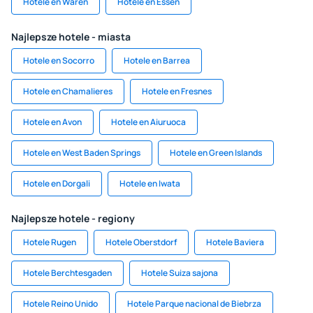
Hotele en Waren
Hotele en Essen
Najlepsze hotele - miasta
Hotele en Socorro
Hotele en Barrea
Hotele en Chamalieres
Hotele en Fresnes
Hotele en Avon
Hotele en Aiuruoca
Hotele en West Baden Springs
Hotele en Green Islands
Hotele en Dorgali
Hotele en Iwata
Najlepsze hotele - regiony
Hotele Rugen
Hotele Oberstdorf
Hotele Baviera
Hotele Berchtesgaden
Hotele Suiza sajona
Hotele Reino Unido
Hotele Parque nacional de Biebrza