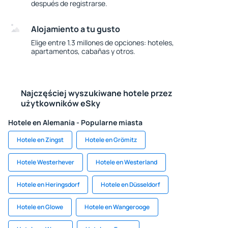
después de registrarse.
Alojamiento a tu gusto
Elige entre 1.3 millones de opciones: hoteles,
apartamentos, cabañas y otros.
Najczęściej wyszukiwane hotele przez
użytkowników eSky
Hotele en Alemania - Popularne miasta
Hotele en Zingst
Hotele en Grömitz
Hotele Westerhever
Hotele en Westerland
Hotele en Heringsdorf
Hotele en Düsseldorf
Hotele en Glowe
Hotele en Wangerooge