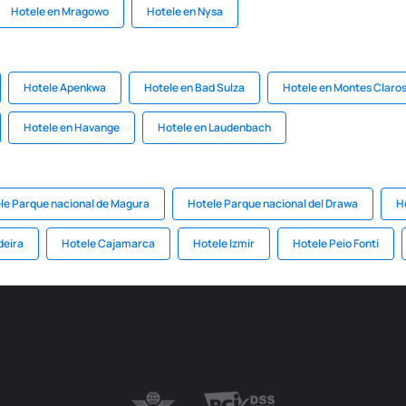
Hotele en Mragowo
Hotele en Nysa
Hotele Apenkwa
Hotele en Bad Sulza
Hotele en Montes Claros
Hotele en Havange
Hotele en Laudenbach
le Parque nacional de Magura
Hotele Parque nacional del Drawa
H
deira
Hotele Cajamarca
Hotele Izmir
Hotele Peio Fonti