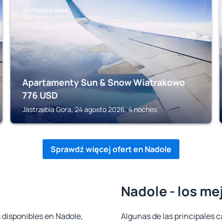
JASTRZEBIA GORA
Apartamenty Sun & Snow Wiatrakowo
776
USD
Jastrzebia Gora, 24 agosto 2026, 4 noches
Sprawdź więcej ofert en Nadole
Nadole - los me
 disponibles en Nadole,
Algunas de las principales c