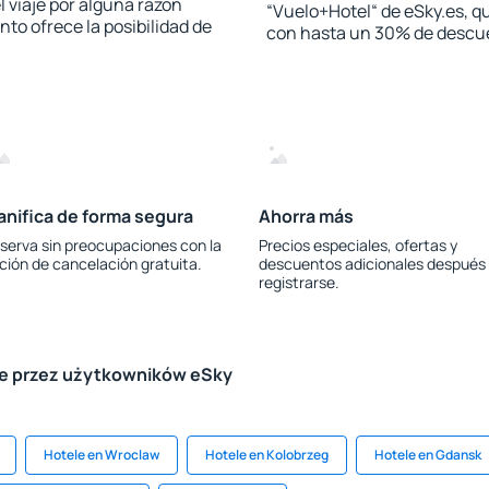
l viaje por alguna razón
“Vuelo+Hotel“ de eSky.es, qu
to ofrece la posibilidad de
con hasta un 30% de descu
anifica de forma segura
Ahorra más
serva sin preocupaciones con la
Precios especiales, ofertas y
ción de cancelación gratuita.
descuentos adicionales después
registrarse.
le przez użytkowników eSky
Hotele en Wroclaw
Hotele en Kolobrzeg
Hotele en Gdansk