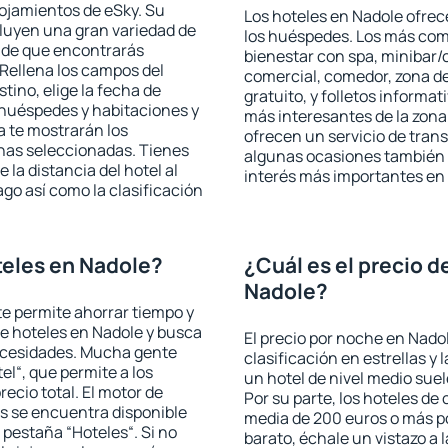
lojamientos de eSky. Su
Los hoteles en Nadole ofrece
cluyen una gran variedad de
los huéspedes. Los más comu
a de que encontrarás
bienestar con spa, minibar/c
Rellena los campos del
comercial, comedor, zona d
tino, elige la fecha de
gratuito, y folletos informat
 huéspedes y habitaciones y
más interesantes de la zon
a te mostrarán los
ofrecen un servicio de trans
chas seleccionadas. Tienes
algunas ocasiones también r
 la distancia del hotel al
interés más importantes en
ago así como la clasificación
eles en Nadole?
¿Cuál es el precio d
Nadole?
 te permite ahorrar tiempo y
de hoteles en Nadole y busca
El precio por noche en Nado
necesidades. Mucha gente
clasificación en estrellas y
el“, que permite a los
un hotel de nivel medio suel
ecio total. El motor de
Por su parte, los hoteles de
s se encuentra disponible
media de 200 euros o más p
a pestaña “Hoteles“. Si no
barato, échale un vistazo a 