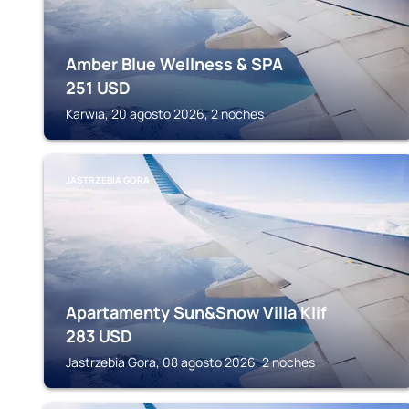
Amber Blue Wellness & SPA
251
USD
Karwia, 20 agosto 2026, 2 noches
JASTRZEBIA GORA
Apartamenty Sun&Snow Villa Klif
283
USD
Jastrzebia Gora, 08 agosto 2026, 2 noches