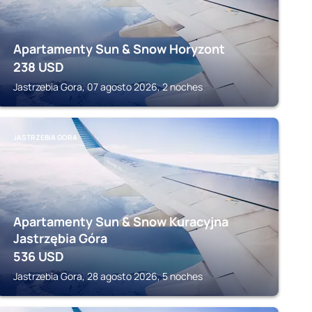
Apartamenty Sun & Snow Horyzont
238
USD
Jastrzebia Gora, 07 agosto 2026, 2 noches
JASTRZEBIA GORA
Apartamenty Sun & Snow Kuracyjna
Jastrzębia Góra
536
USD
Jastrzebia Gora, 28 agosto 2026, 5 noches