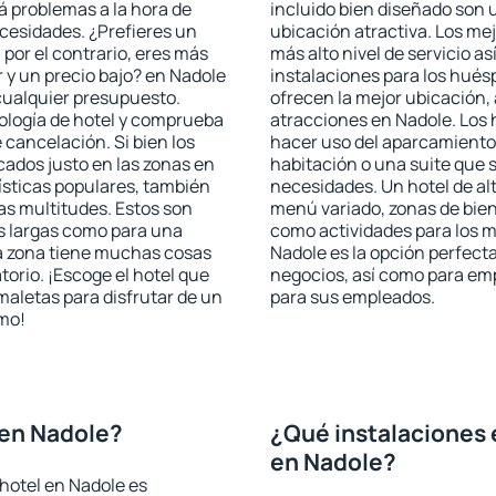
rá problemas a la hora de
incluido bien diseñado son 
ecesidades. ¿Prefieres un
ubicación atractiva. Los me
, por el contrario, eres más
más alto nivel de servicio a
y un precio bajo? en Nadole
instalaciones para los huésp
cualquier presupuesto.
ofrecen la mejor ubicación, 
pología de hotel y comprueba
atracciones en Nadole. Los 
 cancelación. Si bien los
hacer uso del aparcamiento 
ados justo en las zonas en
habitación o una suite que 
rísticas populares, también
necesidades. Un hotel de al
as multitudes. Estos son
menú variado, zonas de bien
s largas como para una
como actividades para los m
a zona tiene muchas cosas
Nadole es la opción perfecta 
torio. ¡Escoge el hotel que
negocios, así como para em
maletas para disfrutar de un
para sus empleados.
smo!
 en Nadole?
¿Qué instalaciones 
en Nadole?
hotel en Nadole es