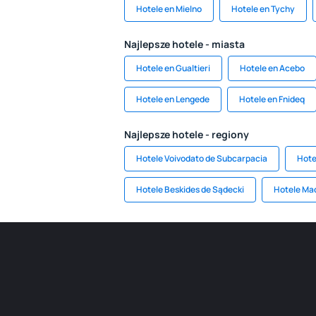
Hotele en Mielno
Hotele en Tychy
Najlepsze hotele - miasta
Hotele en Gualtieri
Hotele en Acebo
Hotele en Lengede
Hotele en Fnideq
Najlepsze hotele - regiony
Hotele Voivodato de Subcarpacia
Hote
Hotele Beskides de Sądecki
Hotele Ma