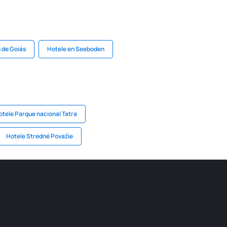
 de Goiás
Hotele en Seeboden
otele Parque nacional Tatra
Hotele Stredné Považie