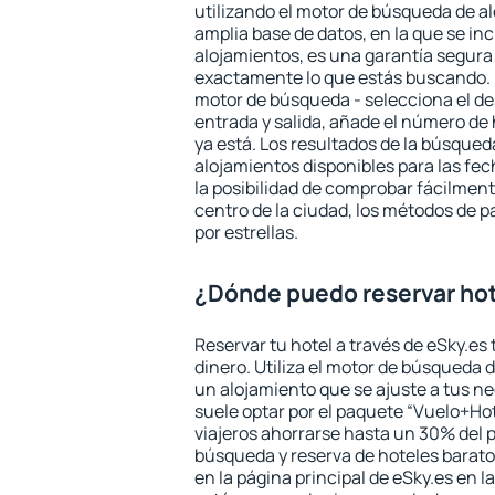
utilizando el motor de búsqueda de a
amplia base de datos, en la que se in
alojamientos, es una garantía segur
exactamente lo que estás buscando. 
motor de búsqueda - selecciona el des
entrada y salida, añade el número de
ya está. Los resultados de la búsqued
alojamientos disponibles para las fe
la posibilidad de comprobar fácilmente
centro de la ciudad, los métodos de p
por estrellas.
¿Dónde puedo reservar hot
Reservar tu hotel a través de eSky.es
dinero. Utiliza el motor de búsqueda 
un alojamiento que se ajuste a tus 
suele optar por el paquete “Vuelo+Hot
viajeros ahorrarse hasta un 30% del pr
búsqueda y reserva de hoteles barato
en la página principal de eSky.es en l