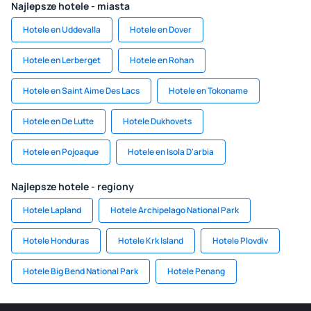
Najlepsze hotele - miasta
Hotele en Uddevalla
Hotele en Dover
Hotele en Lerberget
Hotele en Rohan
Hotele en Saint Aime Des Lacs
Hotele en Tokoname
Hotele en De Lutte
Hotele Dukhovets
Hotele en Pojoaque
Hotele en Isola D'arbia
Najlepsze hotele - regiony
Hotele Lapland
Hotele Archipelago National Park
Hotele Honduras
Hotele Krk Island
Hotele Plovdiv
Hotele Big Bend National Park
Hotele Penang