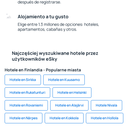
después de registrarse.
Alojamiento a tu gusto
Elige entre 1.3 millones de opciones: hoteles,
apartamentos, cabañas y otros.
Najczęściej wyszukiwane hotele przez
użytkowników eSky
Hotele en Finlandia - Popularne miasta
Hotele en Sirkka
Hotele en Kuusamo
Hotele en Rukatunturi
Hotele en Helsinki
Hotele en Rovaniemi
Hotele en Alajärvi
Hotele Nivala
Hotele en Närpes
Hotele en Kokkola
Hotele en Hollola