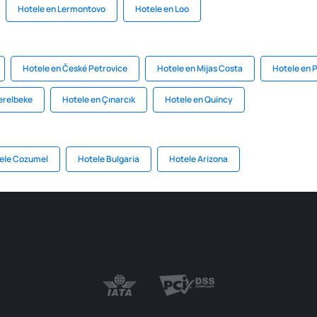
Hotele en Lermontovo
Hotele en Loo
Hotele en České Petrovice
Hotele en Mijas Costa
Hotele en 
erelbeke
Hotele en Çınarcık
Hotele en Quincy
ele Cozumel
Hotele Bulgaria
Hotele Arizona