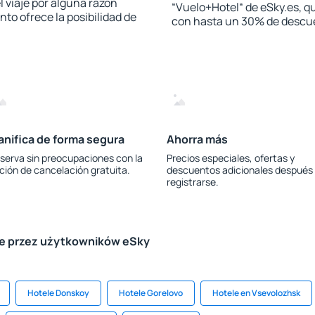
l viaje por alguna razón
“Vuelo+Hotel“ de eSky.es, qu
to ofrece la posibilidad de
con hasta un 30% de descu
anifica de forma segura
Ahorra más
serva sin preocupaciones con la
Precios especiales, ofertas y
ción de cancelación gratuita.
descuentos adicionales después
registrarse.
le przez użytkowników eSky
Hotele Donskoy
Hotele Gorelovo
Hotele en Vsevolozhsk