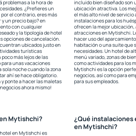
rá problemas a la hora de
incluido bien diseñado son 
ecesidades. ¿Prefieres un
ubicación atractiva. Los me
, por el contrario, eres más
el más alto nivel de servici
y un precio bajo? en
instalaciones para los huésp
iento con cualquier
ofrecen la mejor ubicación, 
seado y la tipología de hotel
atracciones en Mytishchi. L
as opciones de cancelación.
hacer uso del aparcamiento 
encuentran ubicados justo en
habitación o una suite que 
tividades turísticas
necesidades. Un hotel de al
poco más lejos de las
menú variado, zonas de bien
o para unas vacaciones
como actividades para los m
a sola noche cuando la zona
Mytishchi es la opción perfec
r ahí se hace obligatorio.
negocios, así como para em
 y ponte a hacer las maletas
para sus empleados.
de negocios ahora mismo!
en Mytishchi?
¿Qué instalaciones 
en Mytishchi?
hotel en Mytishchi es