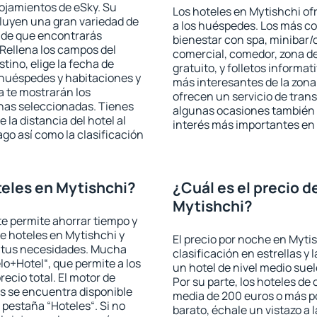
lojamientos de eSky. Su
Los hoteles en Mytishchi ofr
cluyen una gran variedad de
a los huéspedes. Los más co
a de que encontrarás
bienestar con spa, minibar/c
Rellena los campos del
comercial, comedor, zona d
tino, elige la fecha de
gratuito, y folletos informat
 huéspedes y habitaciones y
más interesantes de la zon
a te mostrarán los
ofrecen un servicio de trans
chas seleccionadas. Tienes
algunas ocasiones también r
 la distancia del hotel al
interés más importantes en
ago así como la clasificación
eles en Mytishchi?
¿Cuál es el precio d
Mytishchi?
 te permite ahorrar tiempo y
de hoteles en Mytishchi y
El precio por noche en Myti
a tus necesidades. Mucha
clasificación en estrellas y
lo+Hotel“, que permite a los
un hotel de nivel medio suel
ecio total. El motor de
Por su parte, los hoteles de
s se encuentra disponible
media de 200 euros o más p
a pestaña “Hoteles“. Si no
barato, échale un vistazo a 