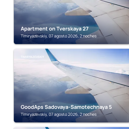
Apartment on Tverskaya 27
Timiryazevskiy, 07 agosto 2026, 2 noches
TIMIRYAZEVSKIY
GoodAps Sadovaya-Samotechnaya 5
Timiryazevskiy, 07 agosto 2026, 2 noches