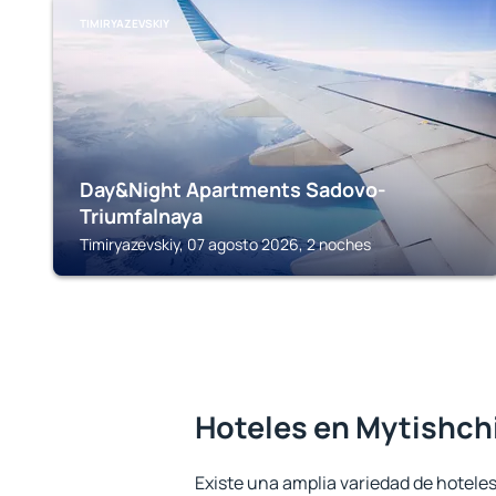
TIMIRYAZEVSKIY
Day&Night Apartments Sadovo-
Triumfalnaya
Timiryazevskiy, 07 agosto 2026, 2 noches
Hoteles en Mytishch
Existe una amplia variedad de hoteles