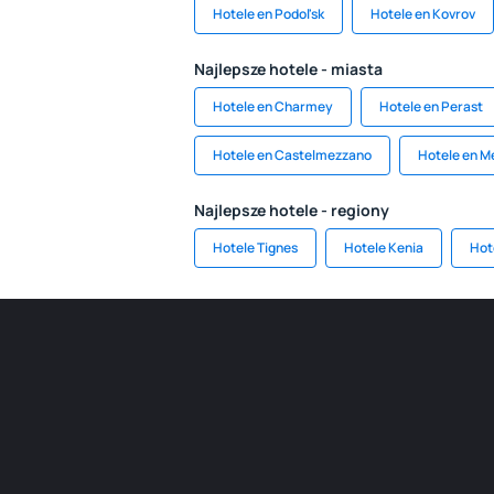
Hotele en Podol'sk
Hotele en Kovrov
Najlepsze hotele - miasta
Hotele en Charmey
Hotele en Perast
Hotele en Castelmezzano
Hotele en M
Najlepsze hotele - regiony
Hotele Tignes
Hotele Kenia
Hot