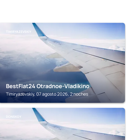
TIMIRYAZEVSKIY
BestFlat24 Otradnoe-Vladikino
Timiryazevskiy, 07 agosto 2026, 2 noches
DONSKOY