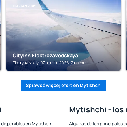
TIMIRYAZEVSKIY
CityInn Elektrozavodskaya
Timiryazevskiy, 07 agosto 2026, 2 noches
Sprawdź więcej ofert en Mytishchi
i
Mytishchi - los
 disponibles en Mytishchi,
Algunas de las principales c