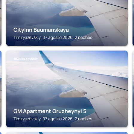
CityInn Baumanskaya
Timiryazevskiy, 07 agosto 2026, 2 noches
TIMIRYAZEVSKIY
GM Apartment Oruzheynyi 5
Timiryazevskiy, 07 agosto 2026, 2 noches