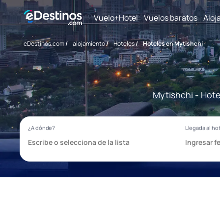
Vuelo+Hotel
Vuelos baratos
Aloj
eDestinos.com
/
alojamiento
/
Hoteles
/
Hoteles en Mytishchi
Mytishchi - Hote