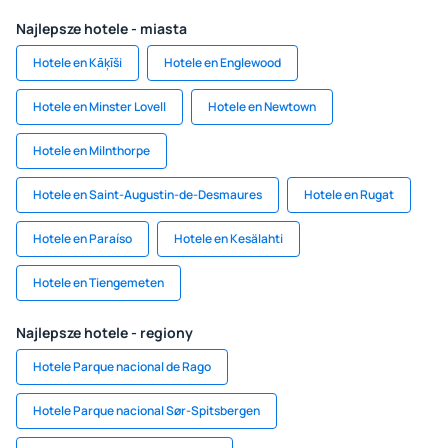
Najlepsze hotele - miasta
Hotele en Kāķīši
Hotele en Englewood
Hotele en Minster Lovell
Hotele en Newtown
Hotele en Milnthorpe
Hotele en Saint-Augustin-de-Desmaures
Hotele en Rugat
Hotele en Paraíso
Hotele en Kesälahti
Hotele en Tiengemeten
Najlepsze hotele - regiony
Hotele Parque nacional de Rago
Hotele Parque nacional Sør-Spitsbergen