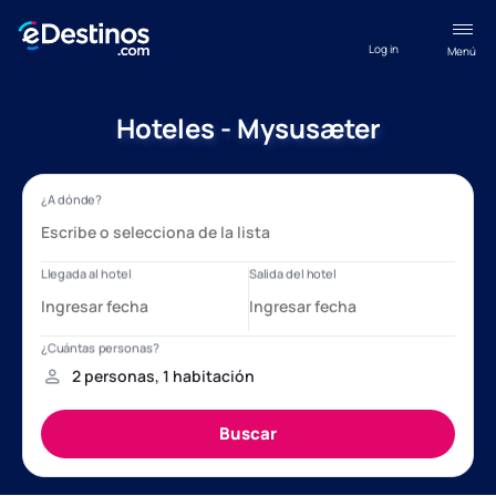
Log in
Menú
Hoteles - Mysusæter