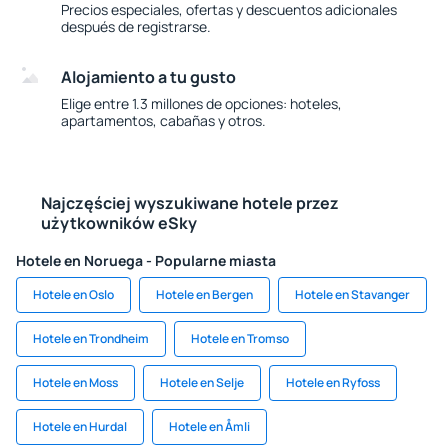
Precios especiales, ofertas y descuentos adicionales
después de registrarse.
Alojamiento a tu gusto
Elige entre 1.3 millones de opciones: hoteles,
apartamentos, cabañas y otros.
Najczęściej wyszukiwane hotele przez
użytkowników eSky
Hotele en Noruega - Popularne miasta
Hotele en Oslo
Hotele en Bergen
Hotele en Stavanger
Hotele en Trondheim
Hotele en Tromso
Hotele en Moss
Hotele en Selje
Hotele en Ryfoss
Hotele en Hurdal
Hotele en Åmli