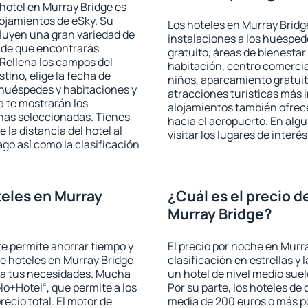
hotel en Murray Bridge es
lojamientos de eSky. Su
Los hoteles en Murray Bridge
cluyen una gran variedad de
instalaciones a los huéspe
a de que encontrarás
gratuito, áreas de bienestar
Rellena los campos del
habitación, centro comercia
tino, elige la fecha de
niños, aparcamiento gratuito
 huéspedes y habitaciones y
atracciones turísticas más 
a te mostrarán los
alojamientos también ofrece
chas seleccionadas. Tienes
hacia el aeropuerto. En al
 la distancia del hotel al
visitar los lugares de inter
ago así como la clasificación
eles en Murray
¿Cuál es el precio d
Murray Bridge?
 te permite ahorrar tiempo y
El precio por noche en Murr
de hoteles en Murray Bridge
clasificación en estrellas y
e a tus necesidades. Mucha
un hotel de nivel medio suel
lo+Hotel“, que permite a los
Por su parte, los hoteles de
ecio total. El motor de
media de 200 euros o más p