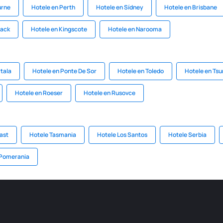
urne
Hotele en Perth
Hotele en Sídney
Hotele en Brisbane
back
Hotele en Kingscote
Hotele en Narooma
tala
Hotele en Ponte De Sor
Hotele en Toledo
Hotele en Ts
Hotele en Roeser
Hotele en Rusovce
ast
Hotele Tasmania
Hotele Los Santos
Hotele Serbia
 Pomerania