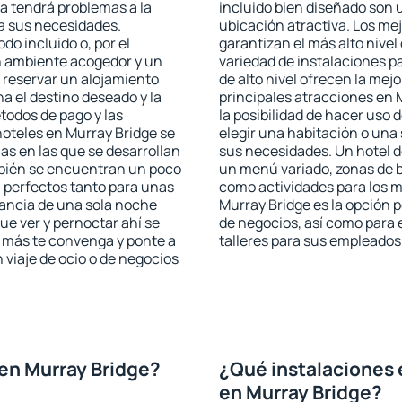
ta tendrá problemas a la
incluido bien diseñado son 
 a sus necesidades.
ubicación atractiva. Los me
odo incluido o, por el
garantizan el más alto nivel
n ambiente acogedor y un
variedad de instalaciones p
 reservar un alojamiento
de alto nivel ofrecen la mejo
a el destino deseado y la
principales atracciones en 
todos de pago y las
la posibilidad de hacer uso 
hoteles en Murray Bridge se
elegir una habitación o una
as en las que se desarrollan
sus necesidades. Un hotel d
mbién se encuentran un poco
un menú variado, zonas de b
n perfectos tanto para unas
como actividades para los m
ancia de una sola noche
Murray Bridge es la opción pe
e ver y pernoctar ahí se
de negocios, así como para
e más te convenga y ponte a
talleres para sus empleados
 viaje de ocio o de negocios
en Murray Bridge?
¿Qué instalaciones 
en Murray Bridge?