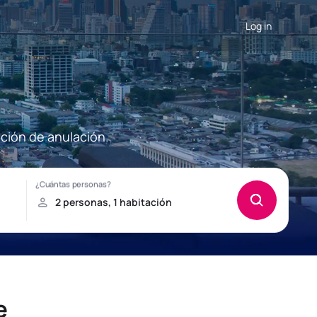
Log in
pción de anulación.
e