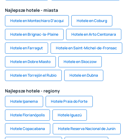
Najlepsze hotele - miasta
Hotele en Montechiaro D'acqui
Hotele en Coburg
Hotele en Brignac-la-Plaine
Hotele en Arto Centonara
Hotele en Farragut
Hotele en Saint-Michel-de-Fronsac
Hotele en Dobre Miasto
Hotele en Skoczow
Hotele en Torrejón el Rubio
Hotele en Dubna
Najlepsze hotele - regiony
Hotele Ipanema
Hotele Praia do Forte
Hotele Florianópolis
Hotele Iguazú
Hotele Copacabana
Hotele Reserva Nacional de Junín