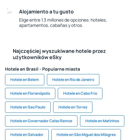
Alojamiento a tu gusto
Elige entre 1.3 millones de opciones: hoteles,
apartamentos, cabañas y otros.
Najczęściej wyszukiwane hotele przez
użytkowników eSky
Hotele en Brasil - Popularne miasta
Hotele en Belem
Hotele en Río de Janeiro
Hotele en Florianópolis
Hotele en Cabo Frio
Hotele en Sao Paulo
Hotele en Torres
Hotele en Governador Celso Ramos
Hotele en Matinhos
Hotele en Salvador
Hotele en Săo Miguel dos Milagres