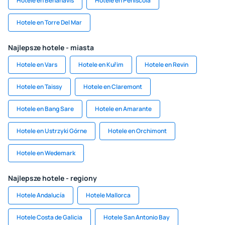
Hotele en Benahavís
Hotele en Peńíscola
Hotele en Torre Del Mar
Najlepsze hotele - miasta
Hotele en Vars
Hotele en Kuřim
Hotele en Revin
Hotele en Taissy
Hotele en Claremont
Hotele en Bang Sare
Hotele en Amarante
Hotele en Ustrzyki Górne
Hotele en Orchimont
Hotele en Wedemark
Najlepsze hotele - regiony
Hotele Andalucía
Hotele Mallorca
Hotele Costa de Galicia
Hotele San Antonio Bay