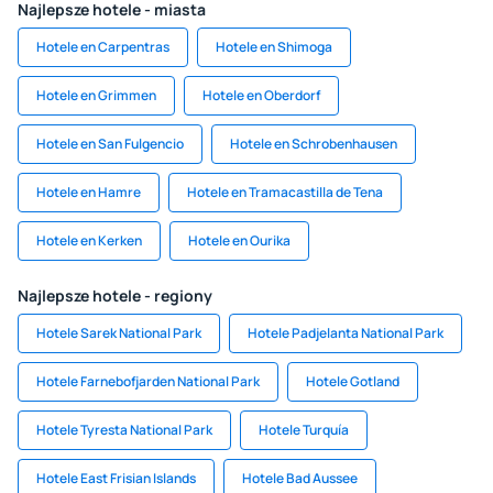
Najlepsze hotele - miasta
Hotele en Carpentras
Hotele en Shimoga
Hotele en Grimmen
Hotele en Oberdorf
Hotele en San Fulgencio
Hotele en Schrobenhausen
Hotele en Hamre
Hotele en Tramacastilla de Tena
Hotele en Kerken
Hotele en Ourika
Najlepsze hotele - regiony
Hotele Sarek National Park
Hotele Padjelanta National Park
Hotele Farnebofjarden National Park
Hotele Gotland
Hotele Tyresta National Park
Hotele Turquía
Hotele East Frisian Islands
Hotele Bad Aussee