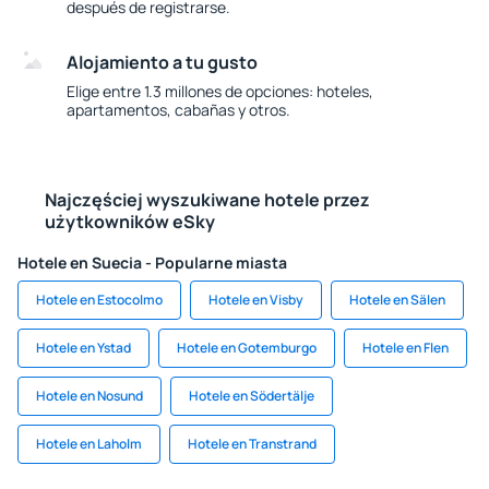
después de registrarse.
Alojamiento a tu gusto
Elige entre 1.3 millones de opciones: hoteles,
apartamentos, cabañas y otros.
Najczęściej wyszukiwane hotele przez
użytkowników eSky
Hotele en Suecia - Popularne miasta
Hotele en Estocolmo
Hotele en Visby
Hotele en Sälen
Hotele en Ystad
Hotele en Gotemburgo
Hotele en Flen
Hotele en Nosund
Hotele en Södertälje
Hotele en Laholm
Hotele en Transtrand