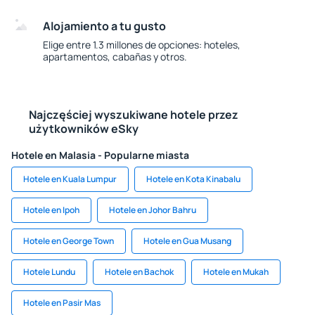
Alojamiento a tu gusto
Elige entre 1.3 millones de opciones: hoteles,
apartamentos, cabañas y otros.
Najczęściej wyszukiwane hotele przez
użytkowników eSky
Hotele en Malasia - Popularne miasta
Hotele en Kuala Lumpur
Hotele en Kota Kinabalu
Hotele en Ipoh
Hotele en Johor Bahru
Hotele en George Town
Hotele en Gua Musang
Hotele Lundu
Hotele en Bachok
Hotele en Mukah
Hotele en Pasir Mas