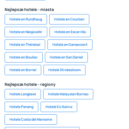
Najlepsze hotele - miasta
Hotele en Rundhaug
Hotele en Courban
Hotele en Nesjavellir
Hotele en Escarrilla
Hotele en Thénésol
Hotele en Gansevoort
Hotele en Bouliac
Hotele en San Daniel
Hotele en Bornel
Hotele Strokestown
Najlepsze hotele - regiony
Hotele Langkawi
Hotele Malaysian Borneo
Hotele Penang
Hotele Ko Samui
Hotele Costa del Maresme