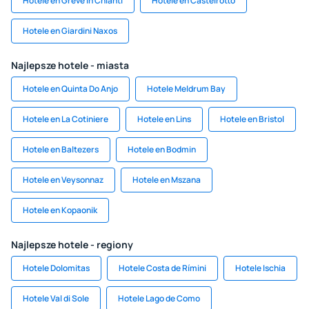
Hotele en Greve in Chianti
Hotele en Castelrotto
Hotele en Giardini Naxos
Najlepsze hotele - miasta
Hotele en Quinta Do Anjo
Hotele Meldrum Bay
Hotele en La Cotiniere
Hotele en Lins
Hotele en Bristol
Hotele en Baltezers
Hotele en Bodmin
Hotele en Veysonnaz
Hotele en Mszana
Hotele en Kopaonik
Najlepsze hotele - regiony
Hotele Dolomitas
Hotele Costa de Rímini
Hotele Ischia
Hotele Val di Sole
Hotele Lago de Como