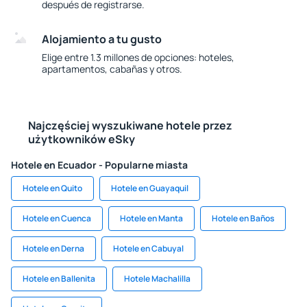
después de registrarse.
Alojamiento a tu gusto
Elige entre 1.3 millones de opciones: hoteles,
apartamentos, cabañas y otros.
Najczęściej wyszukiwane hotele przez
użytkowników eSky
Hotele en Ecuador - Popularne miasta
Hotele en Quito
Hotele en Guayaquil
Hotele en Cuenca
Hotele en Manta
Hotele en Baños
Hotele en Derna
Hotele en Cabuyal
Hotele en Ballenita
Hotele Machalilla