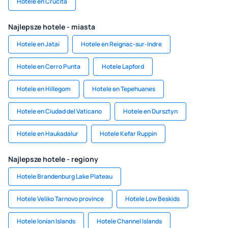
Hotele en Crucita
Najlepsze hotele - miasta
Hotele en Jatai
Hotele en Reignac-sur-Indre
Hotele en Cerro Punta
Hotele Lapford
Hotele en Hillegom
Hotele en Tepehuanes
Hotele en Ciudad del Vaticano
Hotele en Dursztyn
Hotele en Haukadalur
Hotele Kefar Ruppin
Najlepsze hotele - regiony
Hotele Brandenburg Lake Plateau
Hotele Veliko Tarnovo province
Hotele Low Beskids
Hotele Ionian Islands
Hotele Channel Islands