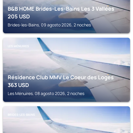
B&B HOME Brides-Les-Bains Les 3 Vallées
205
USD
Brides-les-Bains, 09 agosto 2026, 2 noches
LES MÉNUIRES
Résidence Club MMV Le Coeur des Loges
363
USD
Les Ménuires, 08 agosto 2026, 2 noches
BRIDES-LES-BAINS