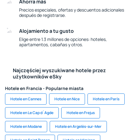
Ahorra más
Precios especiales, ofertas y descuentos adicionales
después de registrarse.
Alojamiento a tu gusto
Elige entre 1.3 millones de opciones: hoteles,
apartamentos, cabañas y otros.
Najczęściej wyszukiwane hotele przez
użytkowników eSky
Hotele en Francia - Popularne miasta
Hotele en Cannes
Hotele en Nice
Hotele en París
Hotele en Le Cap d`Agde
Hotele en Frejus
Hotele en Modane
Hotele en Argelès-sur-Mer