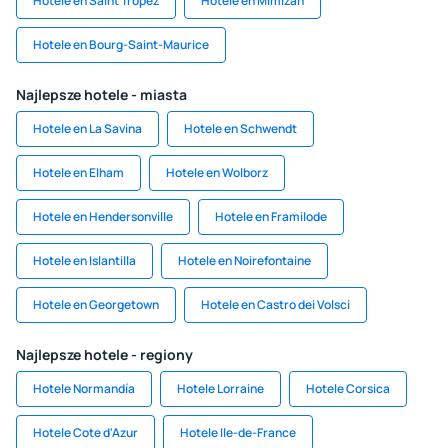
Hotele en Saint Tropez
Hotele en Mimizan
Hotele en Bourg-Saint-Maurice
Najlepsze hotele - miasta
Hotele en La Savina
Hotele en Schwendt
Hotele en Elham
Hotele en Wolborz
Hotele en Hendersonville
Hotele en Framilode
Hotele en Islantilla
Hotele en Noirefontaine
Hotele en Georgetown
Hotele en Castro dei Volsci
Najlepsze hotele - regiony
Hotele Normandía
Hotele Lorraine
Hotele Corsica
Hotele Cote d'Azur
Hotele Ile-de-France