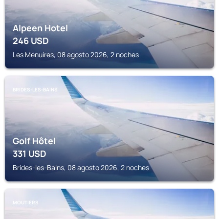
Alpeen Hotel
246
USD
Les Ménuires, 08 agosto 2026, 2 noches
BRIDES-LES-BAINS
Golf Hôtel
331
USD
Brides-les-Bains, 08 agosto 2026, 2 noches
MOUTIERS