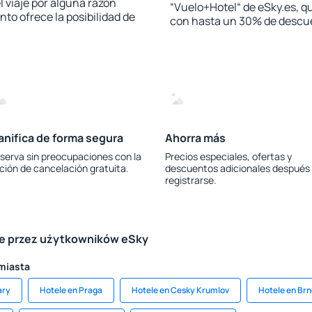
l viaje por alguna razón
“Vuelo+Hotel“ de eSky.es, qu
to ofrece la posibilidad de
con hasta un 30% de descu
anifica de forma segura
Ahorra más
serva sin preocupaciones con la
Precios especiales, ofertas y
ción de cancelación gratuita.
descuentos adicionales después
registrarse.
le przez użytkowników eSky
 miasta
ary
Hotele en Praga
Hotele en Cesky Krumlov
Hotele en Br