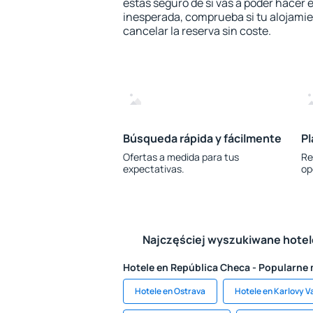
estás seguro de si vas a poder hacer e
inesperada, comprueba si tu alojamien
cancelar la reserva sin coste.
Búsqueda rápida y fácilmente
Pl
Ofertas a medida para tus
Re
expectativas.
op
Najczęściej wyszukiwane hote
Hotele en República Checa - Popularne
Hotele en Ostrava
Hotele en Karlovy V