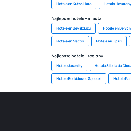
Hotele en Kutná Hora
Hotele Hovoran
Najlepsze hotele - miasta
Hotele en Beylikduzu
Hotele en De Sch
Hotele en Macon
Hotele en Lipari
Najlepsze hotele - regiony
Hotele Jeseniky
Hotele Silesia de Cies
Hotele Beskides de Sądecki
Hotele Par