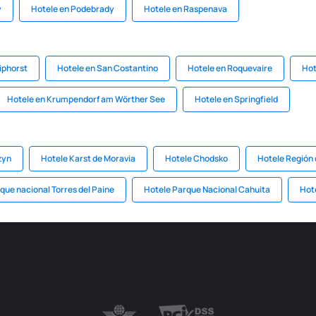
y
Hotele en Podebrady
Hotele en Raspenava
iphorst
Hotele en San Costantino
Hotele en Roquevaire
Hot
Hotele en Krumpendorf am Wörther See
Hotele en Springfield
zyn
Hotele Karst de Moravia
Hotele Chodsko
Hotele Región
que nacional Torres del Paine
Hotele Parque Nacional Cahuita
Hote