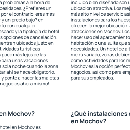
rá problemas a la hora de
incluido bien diseñado son 
ecesidades. ¿Prefieres un
ubicación atractiva. Los me
, por el contrario, eres más
más alto nivel de servicio a
y un precio bajo? en
instalaciones para los huésp
to con cualquier
ofrecen la mejor ubicación, 
seado y la tipología de hotel
atracciones en Mochov. Los 
as opciones de cancelación.
hacer uso del aparcamiento 
uentran ubicados justo en
habitación o una suite que 
tividades turísticas
necesidades. Un hotel de al
poco más lejos de las
menú variado, zonas de bien
o para unas vacaciones
como actividades para los m
a sola noche cuando la zona
Mochov es la opción perfecta
r ahí se hace obligatorio.
negocios, así como para em
 y ponte a hacer las maletas
para sus empleados.
de negocios ahora mismo!
 en Mochov?
¿Qué instalaciones 
en Mochov?
 hotel en Mochov es