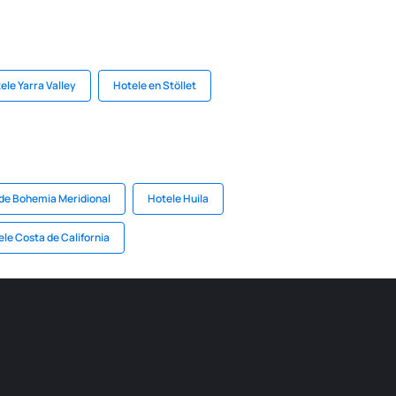
ele Yarra Valley
Hotele en Stöllet
 de Bohemia Meridional
Hotele Huila
le Costa de California