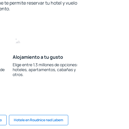
e te permite reservar tu hotel y vuelo
ento.
Alojamiento a tu gusto
Elige entre 1.3 millones de opciones:
 de
hoteles, apartamentos, cabañas y
otros.
no
Hotele en Roudnice nad Labem