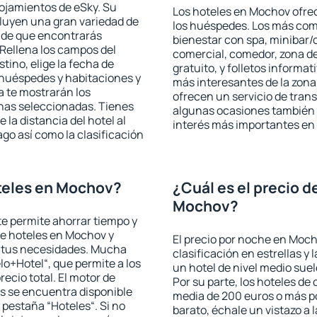
lojamientos de eSky. Su
Los hoteles en Mochov ofrec
cluyen una gran variedad de
los huéspedes. Los más comu
a de que encontrarás
bienestar con spa, minibar/c
Rellena los campos del
comercial, comedor, zona d
tino, elige la fecha de
gratuito, y folletos informat
 huéspedes y habitaciones y
más interesantes de la zon
a te mostrarán los
ofrecen un servicio de trans
chas seleccionadas. Tienes
algunas ocasiones también r
 la distancia del hotel al
interés más importantes en
ago así como la clasificación
teles en Mochov?
¿Cuál es el precio d
Mochov?
 te permite ahorrar tiempo y
de hoteles en Mochov y
El precio por noche en Moch
a tus necesidades. Mucha
clasificación en estrellas y
lo+Hotel“, que permite a los
un hotel de nivel medio suel
ecio total. El motor de
Por su parte, los hoteles de
s se encuentra disponible
media de 200 euros o más p
a pestaña “Hoteles“. Si no
barato, échale un vistazo a 