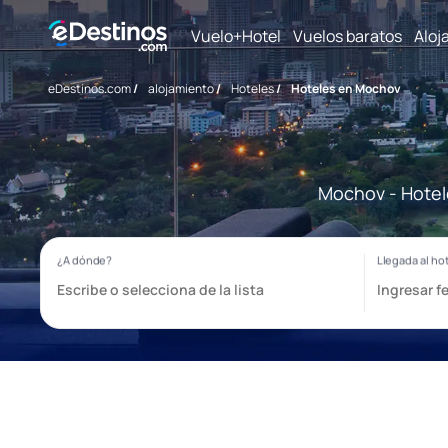
Vuelo+Hotel
Vuelos baratos
Aloj
eDestinos.com
/
alojamiento
/
Hoteles
/
Hoteles en Mochov
Mochov - Hotele