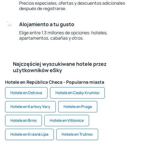
Precios especiales, ofertas y descuentos adicionales
después de registrarse.
Alojamiento a tu gusto
Elige entre 1.3 millones de opciones: hoteles,
apartamentos, cabañas y otros.
Najczęściej wyszukiwane hotele przez
użytkowników eSky
Hotele en República Checa - Popularne miasta
Hotele en Ostrava
Hotele en Cesky Krumlov
Hotele en Karlovy Vary
Hotele en Praga
Hotele en Brno
Hotele en Vítkovice
Hotele en Krásná Lípa
Hotele en Trutnov