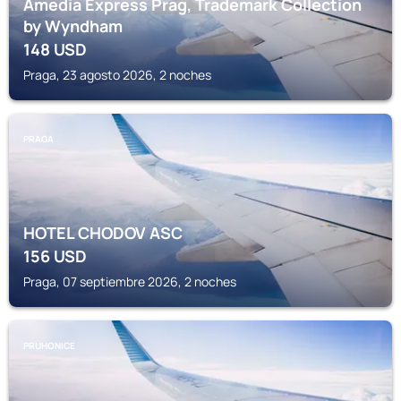
Amedia Express Prag, Trademark Collection
by Wyndham
148
USD
Praga, 23 agosto 2026, 2 noches
PRAGA
HOTEL CHODOV ASC
156
USD
Praga, 07 septiembre 2026, 2 noches
PRUHONICE