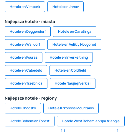
Hotele en Vimperk
Hotele en Janov
Najlepsze hotele - miasta
Hotele en Deggendorf
Hotele en Caratinga
Hotele en Walldorf
Hotele en Velikiy Novgorod
Hotele en Fouras
Hotele en Inverkeithing
Hotele en Cabedelo
Hotele en Coldfield
Hotele en Trzebnica
Hotele Naujieji Verkiai
Najlepsze hotele - regiony
Hotele Chodsko
Hotele Krkonose Mountains
Hotele Bohemian Forest
Hotele West Bohemian spa triangle