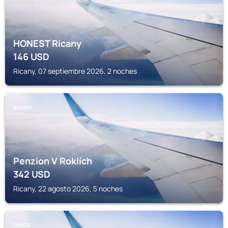
HONEST Ricany
146
USD
Ricany, 07 septiembre 2026, 2 noches
RICANY
Penzion V Roklích
342
USD
Ricany, 22 agosto 2026, 5 noches
PRAGA