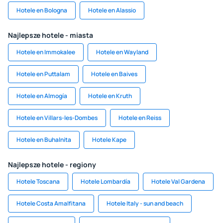
Hotele en Bologna
Hotele en Alassio
Najlepsze hotele - miasta
Hotele en Immokalee
Hotele en Wayland
Hotele en Puttalam
Hotele en Baives
Hotele en Almogía
Hotele en Kruth
Hotele en Villars-les-Dombes
Hotele en Reiss
Hotele en Buhalnita
Hotele Kape
Najlepsze hotele - regiony
Hotele Toscana
Hotele Lombardía
Hotele Val Gardena
Hotele Costa Amalfitana
Hotele Italy - sun and beach