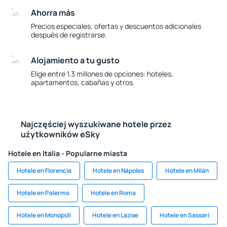
Ahorra más
Precios especiales, ofertas y descuentos adicionales
después de registrarse.
Alojamiento a tu gusto
Elige entre 1.3 millones de opciones: hoteles,
apartamentos, cabañas y otros.
Najczęściej wyszukiwane hotele przez
użytkowników eSky
Hotele en Italia - Popularne miasta
Hotele en Florencia
Hotele en Nápoles
Hotele en Milán
Hotele en Palermo
Hotele en Roma
Hotele en Monopoli
Hotele en Lazise
Hotele en Sassari