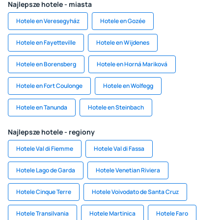
Najlepsze hotele - miasta
Hotele en Veresegyház
Hotele en Gozée
Hotele en Fayetteville
Hotele en Wijdenes
Hotele en Borensberg
Hotele en Horná Mariková
Hotele en Fort Coulonge
Hotele en Wolfegg
Hotele en Tanunda
Hotele en Steinbach
Najlepsze hotele - regiony
Hotele Val di Fiemme
Hotele Val di Fassa
Hotele Lago de Garda
Hotele Venetian Riviera
Hotele Cinque Terre
Hotele Voivodato de Santa Cruz
Hotele Transilvania
Hotele Martinica
Hotele Faro