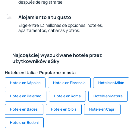
después de registrarse.
Alojamiento a tu gusto
Elige entre 1.3 millones de opciones: hoteles,
apartamentos, cabañas y otros.
Najczęściej wyszukiwane hotele przez
użytkowników eSky
Hotele en Italia - Popularne miasta
Hotele en Nápoles
Hotele en Florencia
Hotele en Milán
Hotele en Palermo
Hotele en Roma
Hotele en Matera
Hotele en Badesi
Hotele en Olbia
Hotele en Capri
Hotele en Budoni