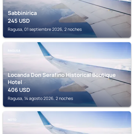
Sabbinirica
245
USD
Ragusa, 01 septiembre 2026, 2 noches
RAGUSA
Locanda Don Serafino Historical Boutique
Hotel
406
USD
Ragusa, 14 agosto 2026, 2 noches
NOTO