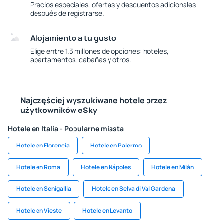
Precios especiales, ofertas y descuentos adicionales
después de registrarse.
Alojamiento a tu gusto
Elige entre 1.3 millones de opciones: hoteles,
apartamentos, cabañas y otros.
Najczęściej wyszukiwane hotele przez
użytkowników eSky
Hotele en Italia - Popularne miasta
Hotele en Florencia
Hotele en Palermo
Hotele en Roma
Hotele en Nápoles
Hotele en Milán
Hotele en Senigallia
Hotele en Selva di Val Gardena
Hotele en Vieste
Hotele en Levanto