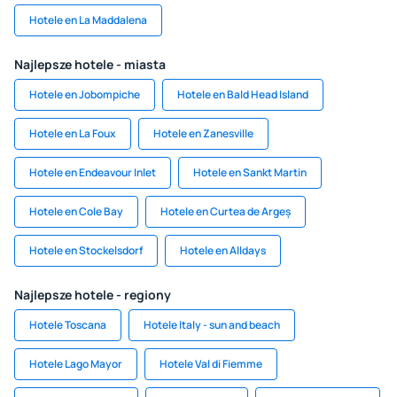
Hotele en La Maddalena
Najlepsze hotele - miasta
Hotele en Jobompiche
Hotele en Bald Head Island
Hotele en La Foux
Hotele en Zanesville
Hotele en Endeavour Inlet
Hotele en Sankt Martin
Hotele en Cole Bay
Hotele en Curtea de Argeș
Hotele en Stockelsdorf
Hotele en Alldays
Najlepsze hotele - regiony
Hotele Toscana
Hotele Italy - sun and beach
Hotele Lago Mayor
Hotele Val di Fiemme