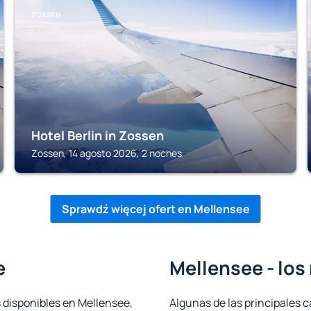
ZOSSEN
Hotel Berlin in Zossen
Zossen, 14 agosto 2026, 2 noches
Sprawdź więcej ofert en Mellensee
e
Mellensee - los
 disponibles en Mellensee,
Algunas de las principales c