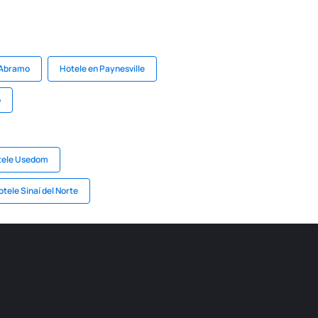
 Abramo
Hotele en Paynesville
o
tele Usedom
tele Sinaí del Norte