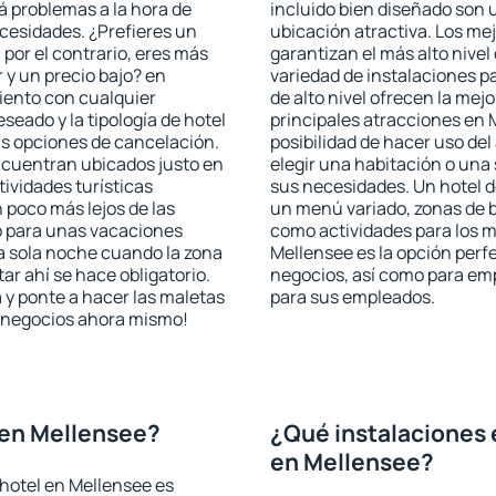
rá problemas a la hora de
incluido bien diseñado son 
ecesidades. ¿Prefieres un
ubicación atractiva. Los me
, por el contrario, eres más
garantizan el más alto nivel
y un precio bajo? en
variedad de instalaciones p
iento con cualquier
de alto nivel ofrecen la mejo
seado y la tipología de hotel
principales atracciones en 
as opciones de cancelación.
posibilidad de hacer uso de
encuentran ubicados justo en
elegir una habitación o una
tividades turísticas
sus necesidades. Un hotel d
poco más lejos de las
un menú variado, zonas de b
o para unas vacaciones
como actividades para los m
a sola noche cuando la zona
Mellensee es la opción perfe
r ahí se hace obligatorio.
negocios, así como para em
 y ponte a hacer las maletas
para sus empleados.
de negocios ahora mismo!
 en Mellensee?
¿Qué instalaciones 
en Mellensee?
hotel en Mellensee es