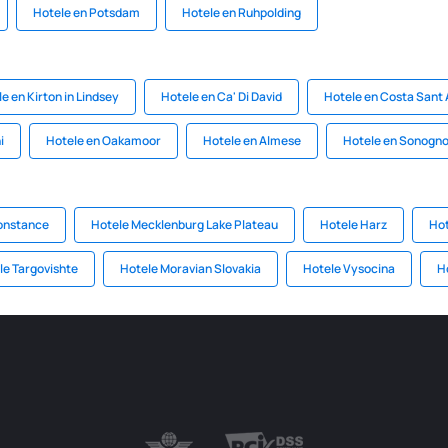
Hotele en Potsdam
Hotele en Ruhpolding
e en Kirton in Lindsey
Hotele en Ca' Di David
Hotele en Costa Sant
i
Hotele en Oakamoor
Hotele en Almese
Hotele en Sonogn
onstance
Hotele Mecklenburg Lake Plateau
Hotele Harz
Ho
le Targovishte
Hotele Moravian Slovakia
Hotele Vysocina
Ho