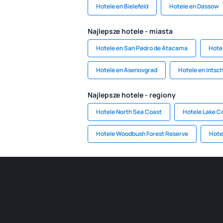
Hotele en Bielefeld
Hotele en Dassow
Najlepsze hotele - miasta
Hotele en San Pedro de Atacama
Hotel
Hotele en Asenovgrad
Hotele en Intsch
Najlepsze hotele - regiony
Hotele North Sea Coast
Hotele Lake C
Hotele Woodbush Forest Reserve
Hote