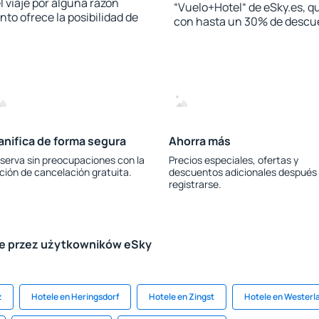
l viaje por alguna razón
“Vuelo+Hotel“ de eSky.es, qu
to ofrece la posibilidad de
con hasta un 30% de descu
anifica de forma segura
Ahorra más
serva sin preocupaciones con la
Precios especiales, ofertas y
ción de cancelación gratuita.
descuentos adicionales después
registrarse.
le przez użytkowników eSky
z
Hotele en Heringsdorf
Hotele en Zingst
Hotele en Westerl