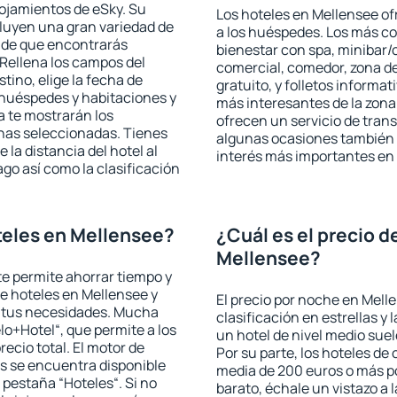
lojamientos de eSky. Su
Los hoteles en Mellensee ofr
cluyen una gran variedad de
a los huéspedes. Los más co
a de que encontrarás
bienestar con spa, minibar/c
Rellena los campos del
comercial, comedor, zona d
tino, elige la fecha de
gratuito, y folletos informat
 huéspedes y habitaciones y
más interesantes de la zon
a te mostrarán los
ofrecen un servicio de trans
chas seleccionadas. Tienes
algunas ocasiones también r
 la distancia del hotel al
interés más importantes en
ago así como la clasificación
teles en Mellensee?
¿Cuál es el precio d
Mellensee?
 te permite ahorrar tiempo y
de hoteles en Mellensee y
El precio por noche en Mell
a tus necesidades. Mucha
clasificación en estrellas y
lo+Hotel“, que permite a los
un hotel de nivel medio suel
ecio total. El motor de
Por su parte, los hoteles de
s se encuentra disponible
media de 200 euros o más p
a pestaña “Hoteles“. Si no
barato, échale un vistazo a 