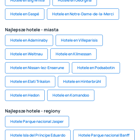
Hotele en Big White
Hotele en Georgina
Hotele en Gaspé
Hotele en Notre-Dame-de-la-Merci
Najlepsze hotele - miasta
Hotele en Adaminaby
Hotele en Villeparisis
Hotele en Weitnau
Hotele en Kilmessan
Hotele en Nissan-lez-Enserune
Hotele en Podsabotin
Hotele en Elati Trikalon
Hotele en Hinterbrühl
Hotele en Hedon
Hotele en Komandoo
Najlepsze hotele - regiony
Hotele Parque nacional Jasper
Hotele Isla del Príncipe Eduardo
Hotele Parque nacional Banff