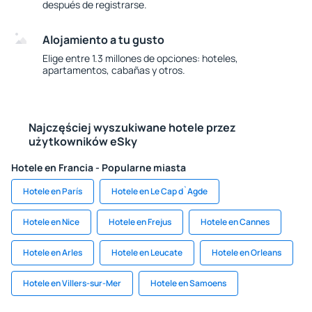
después de registrarse.
Alojamiento a tu gusto
Elige entre 1.3 millones de opciones: hoteles,
apartamentos, cabañas y otros.
Najczęściej wyszukiwane hotele przez
użytkowników eSky
Hotele en Francia - Popularne miasta
Hotele en París
Hotele en Le Cap d`Agde
Hotele en Nice
Hotele en Frejus
Hotele en Cannes
Hotele en Arles
Hotele en Leucate
Hotele en Orleans
Hotele en Villers-sur-Mer
Hotele en Samoens