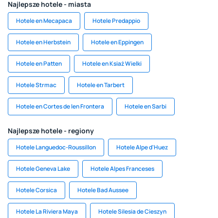
Najlepsze hotele - miasta
Hotele en Mecapaca
Hotele Predappio
Hotele en Herbstein
Hotele en Eppingen
Hotele en Patten
Hotele en Ksiaż Wielki
Hotele Strmac
Hotele en Tarbert
Hotele en Cortes de len Frontera
Hotele en Sarbi
Najlepsze hotele - regiony
Hotele Languedoc-Roussillon
Hotele Alpe d'Huez
Hotele Geneva Lake
Hotele Alpes Franceses
Hotele Corsica
Hotele Bad Aussee
Hotele La Riviera Maya
Hotele Silesia de Cieszyn