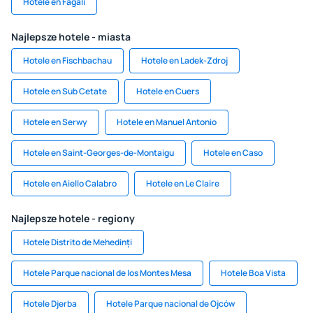
Hotele en Fagali
Najlepsze hotele - miasta
Hotele en Fischbachau
Hotele en Ladek-Zdroj
Hotele en Sub Cetate
Hotele en Cuers
Hotele en Serwy
Hotele en Manuel Antonio
Hotele en Saint-Georges-de-Montaigu
Hotele en Caso
Hotele en Aiello Calabro
Hotele en Le Claire
Najlepsze hotele - regiony
Hotele Distrito de Mehedinți
Hotele Parque nacional de los Montes Mesa
Hotele Boa Vista
Hotele Djerba
Hotele Parque nacional de Ojców