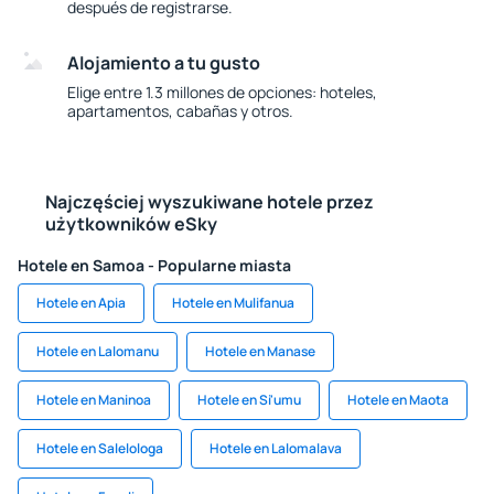
después de registrarse.
Alojamiento a tu gusto
Elige entre 1.3 millones de opciones: hoteles,
apartamentos, cabañas y otros.
Najczęściej wyszukiwane hotele przez
użytkowników eSky
Hotele en Samoa - Popularne miasta
Hotele en Apia
Hotele en Mulifanua
Hotele en Lalomanu
Hotele en Manase
Hotele en Maninoa
Hotele en Si'umu
Hotele en Maota
Hotele en Salelologa
Hotele en Lalomalava