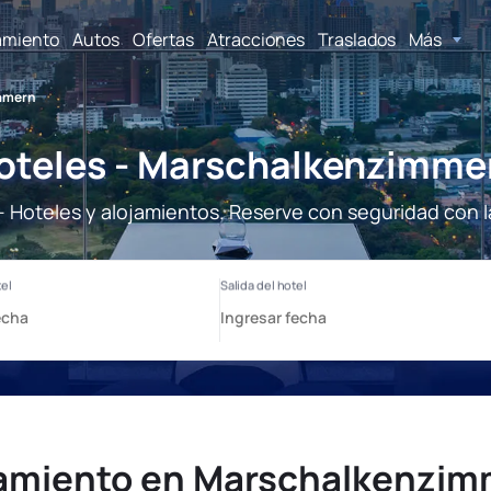
amiento
Autos
Ofertas
Atracciones
Traslados
Más
immern
oteles - Marschalkenzimme
Hoteles y alojamientos. Reserve con seguridad con l
amiento en Marschalkenzi