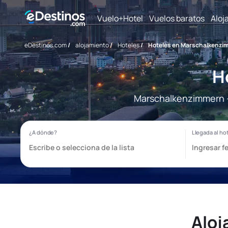
Vuelo+Hotel
Vuelos baratos
Aloj
eDestinos.com
/
alojamiento
/
Hoteles
/
Hoteles en Marschalkenz
H
Marschalkenzimmern - 
Aloj