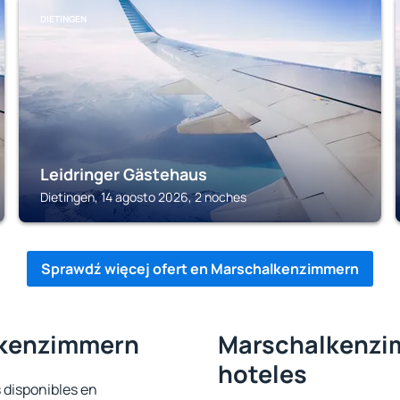
DIETINGEN
Leidringer Gästehaus
Dietingen, 14 agosto 2026, 2 noches
Sprawdź więcej ofert en Marschalkenzimmern
lkenzimmern
Marschalkenzim
hoteles
 disponibles en