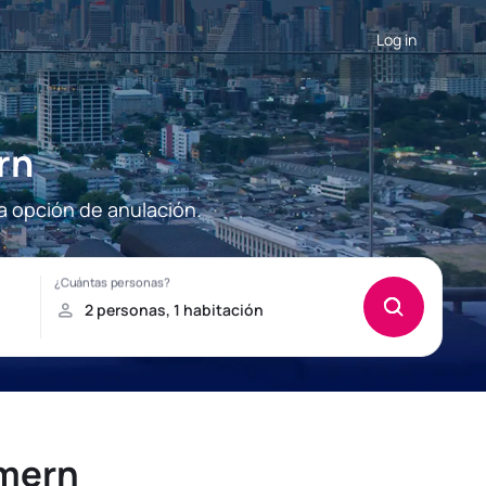
Log in
rn
a opción de anulación.
mmern