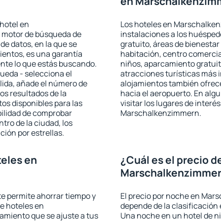
en Marschalkenzim
hotel en
Los hoteles en Marschalken
l motor de búsqueda de
instalaciones a los huéspe
de datos, en la que se
gratuito, áreas de bienestar
ientos, es una garantía
habitación, centro comercia
nte lo que estás buscando.
niños, aparcamiento gratuito
ueda - selecciona el
atracciones turísticas más 
alida, añade el número de
alojamientos también ofrece
os resultados de la
hacia el aeropuerto. En al
os disponibles para las
visitar los lugares de inter
bilidad de comprobar
Marschalkenzimmern.
ntro de la ciudad, los
ción por estrellas.
eles en
¿Cuál es el precio d
Marschalkenzimme
 te permite ahorrar tiempo y
El precio por noche en Mar
de hoteles en
depende de la clasificación e
miento que se ajuste a tus
Una noche en un hotel de ni