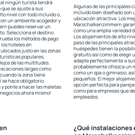
al ningún turista tendrá
Algunas de las principales c
 que se ajuste a sus
incluido bien diseñado son 
to nivel con todo incluido o,
ubicación atractiva. Los me
s con un ambiente acogedor y
Marschalkenzimmern garantiz
ern puedes reservar un
como una amplia variedad d
o. Selecciona el destino
Los alojamientos de alto niv
mprueba los métodos de pago
paso de las principales at
 los hoteles en
huéspedes tienen la posibil
bicados justo en las zonas
gratuito así como de elegir 
turísticas populares,
adapte perfectamente a sus 
jos de las multitudes.
probablemente ofrezca un m
 vacaciones largas como
como un spa o gimnasio, así
cuando la zona tiene
pequeños. El mejor alojami
 se hace obligatorio.
opción perfecta para parejas,
 y ponte a hacer las maletas
como para empresas que des
de negocios ahora mismo!
empleados.
 en
¿Qué instalaciones 