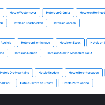
Hotele Westerhever
Hotele en Grömitz
Hotele en Heringsd
sen
Hotele en Saarbrücken
Hotele en Göhren
 Aquileia
Hotele en Nominingue
Hotele en Essex
Hotele en 
loo
Hotele en Xiamen
Hotele en Modi'in-Maccabim-Re'ut
Hotele Ore Mountains
Hotele Usedom
Hotele Berchtesgaden
nal Park
Hotele Distrito de Brașov
Hotele Porta Caribe