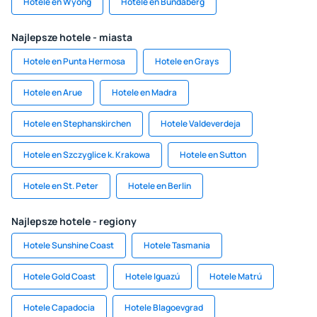
Hotele en Wyong
Hotele en Bundaberg
Najlepsze hotele - miasta
Hotele en Punta Hermosa
Hotele en Grays
Hotele en Arue
Hotele en Madra
Hotele en Stephanskirchen
Hotele Valdeverdeja
Hotele en Szczyglice k. Krakowa
Hotele en Sutton
Hotele en St. Peter
Hotele en Berlin
Najlepsze hotele - regiony
Hotele Sunshine Coast
Hotele Tasmania
Hotele Gold Coast
Hotele Iguazú
Hotele Matrú
Hotele Capadocia
Hotele Blagoevgrad