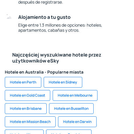
después de registrarse.
Alojamiento a tu gusto
Elige entre 1.3 millones de opciones: hoteles,
apartamentos, cabañas y otros.
Najczęściej wyszukiwane hotele przez
użytkowników eSky
Hotele en Australia - Popularne miasta
Hotele en Perth
Hotele en Sídney
Hotele en Gold Coast
Hotele en Melbourne
Hotele en Brisbane
Hotele en Bussellton
Hotele en Mission Beach
Hotele en Darwin