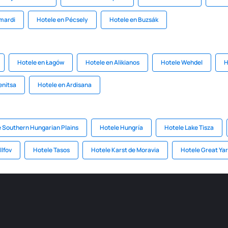
mardi
Hotele en Pécsely
Hotele en Buzsák
Hotele en Łagów
Hotele en Alikianos
Hotele Wehdel
H
enitsa
Hotele en Ardisana
 Southern Hungarian Plains
Hotele Hungría
Hotele Lake Tisza
Ilfov
Hotele Tasos
Hotele Karst de Moravia
Hotele Great Ya