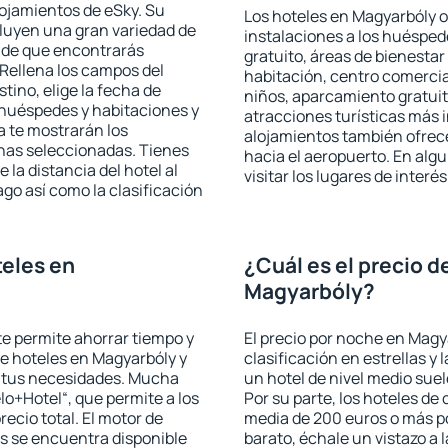
lojamientos de eSky. Su
Los hoteles en Magyarbóly o
cluyen una gran variedad de
instalaciones a los huéspe
a de que encontrarás
gratuito, áreas de bienestar
Rellena los campos del
habitación, centro comercia
tino, elige la fecha de
niños, aparcamiento gratuito
 huéspedes y habitaciones y
atracciones turísticas más 
a te mostrarán los
alojamientos también ofrece
chas seleccionadas. Tienes
hacia el aeropuerto. En al
 la distancia del hotel al
visitar los lugares de inter
ago así como la clasificación
eles en
¿Cuál es el precio d
Magyarbóly?
 te permite ahorrar tiempo y
El precio por noche en Magy
de hoteles en Magyarbóly y
clasificación en estrellas y
a tus necesidades. Mucha
un hotel de nivel medio suel
lo+Hotel“, que permite a los
Por su parte, los hoteles de
ecio total. El motor de
media de 200 euros o más p
s se encuentra disponible
barato, échale un vistazo a 