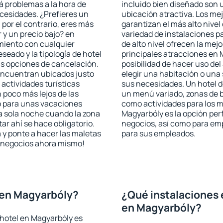
rá problemas a la hora de
incluido bien diseñado son 
ecesidades. ¿Prefieres un
ubicación atractiva. Los me
, por el contrario, eres más
garantizan el más alto nivel
y un precio bajo? en
variedad de instalaciones p
miento con cualquier
de alto nivel ofrecen la mejo
seado y la tipología de hotel
principales atracciones en 
as opciones de cancelación.
posibilidad de hacer uso de
 encuentran ubicados justo
elegir una habitación o una
 actividades turísticas
sus necesidades. Un hotel d
poco más lejos de las
un menú variado, zonas de b
o para unas vacaciones
como actividades para los m
a sola noche cuando la zona
Magyarbóly es la opción perf
r ahí se hace obligatorio.
negocios, así como para em
 y ponte a hacer las maletas
para sus empleados.
de negocios ahora mismo!
 en Magyarbóly?
¿Qué instalaciones 
en Magyarbóly?
hotel en Magyarbóly es