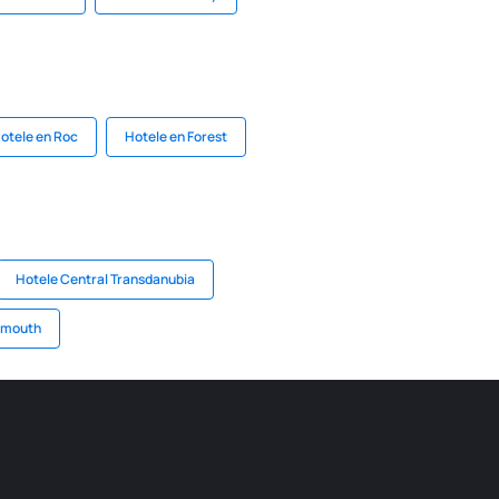
otele en Roc
Hotele en Forest
Hotele Central Transdanubia
rmouth