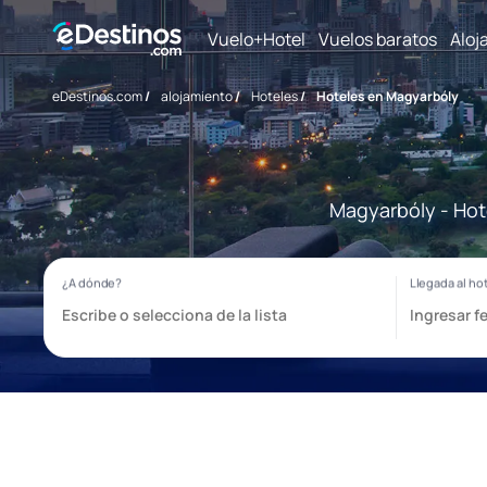
Vuelo+Hotel
Vuelos baratos
Aloj
eDestinos.com
/
alojamiento
/
Hoteles
/
Hoteles en Magyarbóly
Magyarbóly - Hot