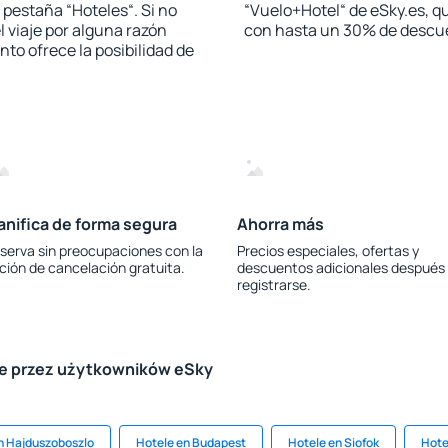
a pestaña “Hoteles“. Si no
“Vuelo+Hotel“ de eSky.es, qu
l viaje por alguna razón
con hasta un 30% de descu
to ofrece la posibilidad de
anifica de forma segura
Ahorra más
serva sin preocupaciones con la
Precios especiales, ofertas y
ción de cancelación gratuita.
descuentos adicionales después
registrarse.
le przez użytkowników eSky
n Hajduszoboszlo
Hotele en Budapest
Hotele en Siofok
Hote