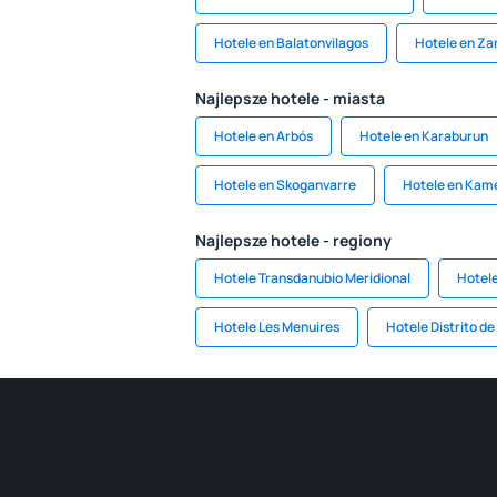
Hotele en Balatonvilagos
Hotele en Za
Najlepsze hotele - miasta
Hotele en Arbós
Hotele en Karaburun
Hotele en Skoganvarre
Hotele en Kam
Najlepsze hotele - regiony
Hotele Transdanubio Meridional
Hotele
Hotele Les Menuires
Hotele Distrito de 