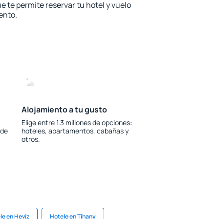
e te permite reservar tu hotel y vuelo
ento.
Alojamiento a tu gusto
Elige entre 1.3 millones de opciones:
 de
hoteles, apartamentos, cabañas y
otros.
le en Heviz
Hotele en Tihany