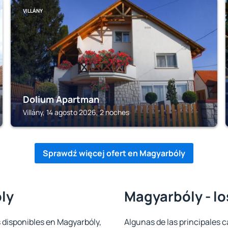
VILLÁNY
Dolium Apartman
Villány, 14 agosto 2026, 2 noches
Sprawdź więcej ofert en Magyarbóly
ly
Magyarbóly - lo
s disponibles en Magyarbóly,
Algunas de las principales c