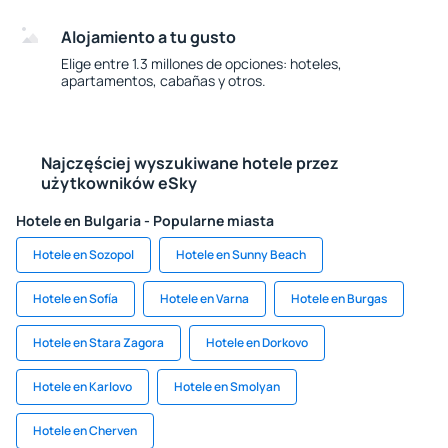
Alojamiento a tu gusto
Elige entre 1.3 millones de opciones: hoteles,
apartamentos, cabañas y otros.
Najczęściej wyszukiwane hotele przez
użytkowników eSky
Hotele en Bulgaria - Popularne miasta
Hotele en Sozopol
Hotele en Sunny Beach
Hotele en Sofía
Hotele en Varna
Hotele en Burgas
Hotele en Stara Zagora
Hotele en Dorkovo
Hotele en Karlovo
Hotele en Smolyan
Hotele en Cherven