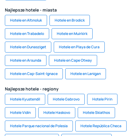
Najlepsze hotele - miasta
Hotele en Altınoluk
Hotele en Brodick
Hotele en Trabadelo
Hotele en Muirkirk
Hotele en Dunasziget
Hotele en Playa de Cura
Hotele en Arsunda
Hotele en Cape Otway
Hotele en Cap-Saint-Ignace
Hotele en Lanigan
Najlepsze hotele - regiony
Hotele Kyustendil
Hotele Gabrovo
Hotele Pirin
Hotele Vidin
Hotele Haskovo
Hotele Skiathos
Hotele Parque nacional de Polesia
Hotele República Checa