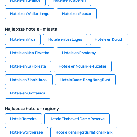
Hotele en Livange
Hotele en Capellen
Hotele en Walferdange
Hotele en Roeser
Najlepsze hotele - miasta
Hotele en Mica
Hotele en Les Loges
Hotele en Duluth
Hotele en Nea Tiryntha
Hotele en Ponderay
Hotele en La Floresta
Hotele en Nouan-le-Fuzelier
Hotele en Zincirlikuyu
Hotele Doem Bang Nang Buat
Hotele en Gazzaniga
Najlepsze hotele - regiony
Hotele Terceira
Hotele Timbavati Game Reserve
Hotele Worthersee
Hotele Kenai Fjords National Park