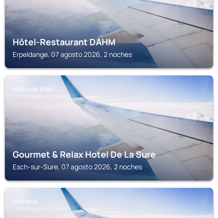
Hôtel-Restaurant DAHM
Erpeldange, 07 agosto 2026, 2 noches
ESCH-SUR-SURE
Gourmet & Relax Hotel De La Sure
Esch-sur-Sure, 07 agosto 2026, 2 noches
CLERVAUX