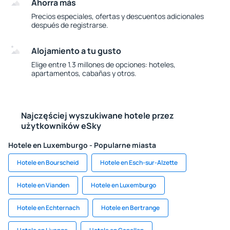
Ahorra más
Precios especiales, ofertas y descuentos adicionales
después de registrarse.
Alojamiento a tu gusto
Elige entre 1.3 millones de opciones: hoteles,
apartamentos, cabañas y otros.
Najczęściej wyszukiwane hotele przez
użytkowników eSky
Hotele en Luxemburgo - Popularne miasta
Hotele en Bourscheid
Hotele en Esch-sur-Alzette
Hotele en Vianden
Hotele en Luxemburgo
Hotele en Echternach
Hotele en Bertrange